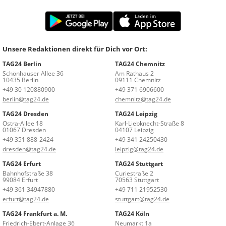
Unsere Redaktionen direkt für Dich vor Ort:
TAG24 Berlin
TAG24 Chemnitz
Schönhauser Allee 36
Am Rathaus 2
10435 Berlin
09111 Chemnitz
+49 30 120880900
+49 371 6906600
berlin@tag24.de
chemnitz@tag24.de
TAG24 Dresden
TAG24 Leipzig
Ostra-Allee 18
Karl-Liebknecht-Straße 8
01067 Dresden
04107 Leipzig
+49 351 888-2424
+49 341 24250430
dresden@tag24.de
leipzig@tag24.de
TAG24 Erfurt
TAG24 Stuttgart
Bahnhofstraße 38
Curiestraße 2
99084 Erfurt
70563 Stuttgart
+49 361 34947880
+49 711 21952530
erfurt@tag24.de
stuttgart@tag24.de
TAG24 Frankfurt a. M.
TAG24 Köln
Friedrich-Ebert-Anlage 36
Neumarkt 1a