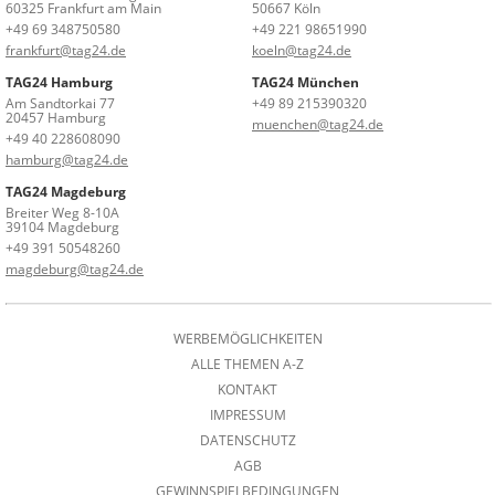
60325 Frankfurt am Main
50667 Köln
+49 69 348750580
+49 221 98651990
frankfurt@tag24.de
koeln@tag24.de
TAG24 Hamburg
TAG24 München
Am Sandtorkai 77
+49 89 215390320
20457 Hamburg
muenchen@tag24.de
+49 40 228608090
hamburg@tag24.de
TAG24 Magdeburg
Breiter Weg 8-10A
39104 Magdeburg
+49 391 50548260
magdeburg@tag24.de
WERBEMÖGLICHKEITEN
ALLE THEMEN A-Z
KONTAKT
IMPRESSUM
DATENSCHUTZ
AGB
GEWINNSPIELBEDINGUNGEN