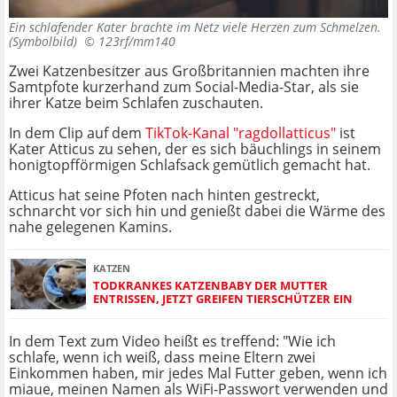
Ein schlafender Kater brachte im Netz viele Herzen zum Schmelzen.
(Symbolbild) ©
123rf/mm140
Zwei Katzenbesitzer aus Großbritannien machten ihre
Samtpfote kurzerhand zum Social-Media-Star, als sie
ihrer Katze beim Schlafen zuschauten.
In dem Clip auf dem
TikTok-Kanal "ragdollatticus"
ist
Kater Atticus zu sehen, der es sich bäuchlings in seinem
honigtopfförmigen Schlafsack gemütlich gemacht hat.
Atticus hat seine Pfoten nach hinten gestreckt,
schnarcht vor sich hin und genießt dabei die Wärme des
nahe gelegenen Kamins.
KATZEN
TODKRANKES KATZENBABY DER MUTTER
ENTRISSEN, JETZT GREIFEN TIERSCHÜTZER EIN
In dem Text zum Video heißt es treffend: "Wie ich
schlafe, wenn ich weiß, dass meine Eltern zwei
Einkommen haben, mir jedes Mal Futter geben, wenn ich
miaue, meinen Namen als WiFi-Passwort verwenden und