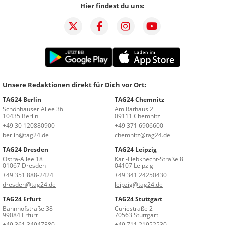
Hier findest du uns:
Unsere Redaktionen direkt für Dich vor Ort:
TAG24 Berlin
TAG24 Chemnitz
Schönhauser Allee 36
Am Rathaus 2
10435 Berlin
09111 Chemnitz
+49 30 120880900
+49 371 6906600
berlin@tag24.de
chemnitz@tag24.de
TAG24 Dresden
TAG24 Leipzig
Ostra-Allee 18
Karl-Liebknecht-Straße 8
01067 Dresden
04107 Leipzig
+49 351 888-2424
+49 341 24250430
dresden@tag24.de
leipzig@tag24.de
TAG24 Erfurt
TAG24 Stuttgart
Bahnhofstraße 38
Curiestraße 2
99084 Erfurt
70563 Stuttgart
+49 361 34947880
+49 711 21952530