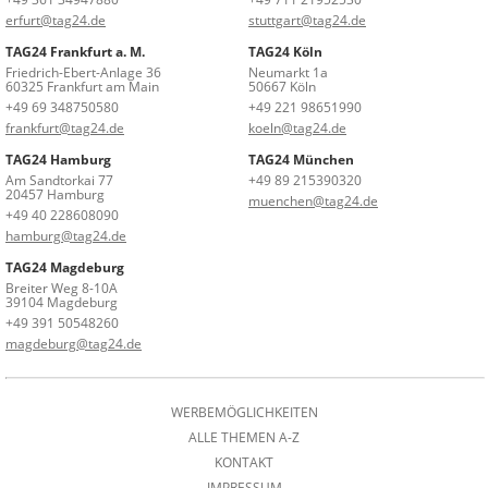
erfurt@tag24.de
stuttgart@tag24.de
TAG24 Frankfurt a. M.
TAG24 Köln
Friedrich-Ebert-Anlage 36
Neumarkt 1a
60325 Frankfurt am Main
50667 Köln
+49 69 348750580
+49 221 98651990
frankfurt@tag24.de
koeln@tag24.de
TAG24 Hamburg
TAG24 München
Am Sandtorkai 77
+49 89 215390320
20457 Hamburg
muenchen@tag24.de
+49 40 228608090
hamburg@tag24.de
TAG24 Magdeburg
Breiter Weg 8-10A
39104 Magdeburg
+49 391 50548260
magdeburg@tag24.de
WERBEMÖGLICHKEITEN
ALLE THEMEN A-Z
KONTAKT
IMPRESSUM