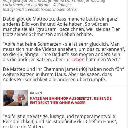
Aoife geht gut ab und sorgt mit ihrem Tempo für mächtig
Lachtränen auf Instagram. ©
Collage:
Instagram/Screenshots/sabrinadematteo_
Dabei gibt de Matteo zu, dass manche Leute ein ganz
anderes Bild von ihr und Aoife haben. So würden
manche sie als "grausam" bezeichnen, weil sie das Tier
trotz seiner Schmerzen am Leben erhalte.
"Aoife hat keine Schmerzen - sie ist sehr glücklich. Man
muss sich nur die Videos ansehen, um das zu erkennen",
so die 45-Jährige. "Ihre Bedürfnisse mögen anders sein
als die anderer Katzen, aber ihr
Leben
hat einen Wert."
De Matteo und ihr Ehemann James (40) haben noch fünf
weitere Katzen in ihrem Haus. Aber sie sagen, dass
Aoifes Persönlichkeit alle anderen übertrumpfe.
KATZEN
KATZE AN BAHNHOF AUSGESETZT: REISENDE
ENTDECKT TIER OHNE WASSER
"Aoife ist eine witzige, lustige und temperamentvolle
Persönlichkeit, und sie ist definitiv der Chef im Haus",
erklärte de Matteo.