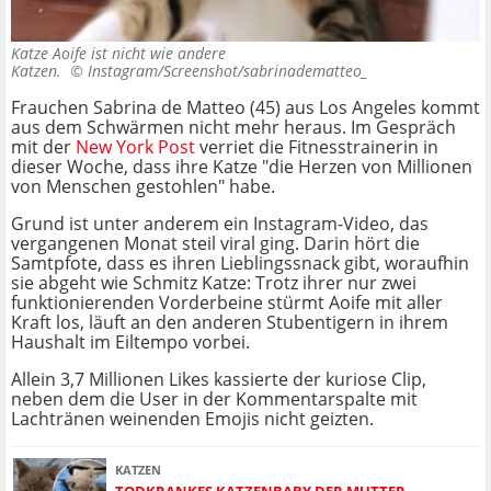
Katze Aoife ist nicht wie andere
Katzen. ©
Instagram/Screenshot/sabrinadematteo_
Frauchen Sabrina de Matteo (45) aus Los Angeles kommt
aus dem Schwärmen nicht mehr heraus. Im Gespräch
mit der
New York Post
verriet die Fitnesstrainerin in
dieser Woche, dass ihre Katze "die Herzen von Millionen
von Menschen gestohlen" habe.
Grund ist unter anderem ein Instagram-Video, das
vergangenen Monat steil viral ging. Darin hört die
Samtpfote, dass es ihren Lieblingssnack gibt, woraufhin
sie abgeht wie Schmitz Katze: Trotz ihrer nur zwei
funktionierenden Vorderbeine stürmt Aoife mit aller
Kraft los, läuft an den anderen Stubentigern in ihrem
Haushalt im Eiltempo vorbei.
Allein 3,7 Millionen Likes kassierte der kuriose Clip,
neben dem die User in der Kommentarspalte mit
Lachtränen weinenden Emojis nicht geizten.
KATZEN
TODKRANKES KATZENBABY DER MUTTER