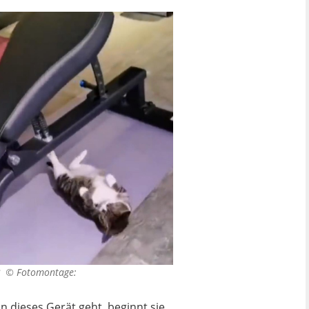
k? ©
Fotomontage:
n dieses Gerät geht, beginnt sie