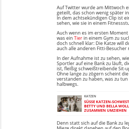
Auf Twitter wurde am Mittwoch e
geteilt, das schon wenig später i
In dem achtsekündigen Clip ist ei
sehen, wie sie in einem Fitnessst
Auch wenn es im ersten Moment
was ein
Tier
in einem Gym zu such
doch schnell klar: Die Katze will 
auch alle anderen Fitti-Besucher
In der Aufnahme ist zu sehen, wie
Sportler auf eine Bank zu läuft, d
ist, fleißig schweißtreibende Sit
Ohne lange zu zögern scheint die 
verstanden zu haben, was zu tun 
halbwegs.
KATZEN
SÜSSE KATZEN-SCHWESTE
ETTY UND BELLA WOLLE
USAMMEN UMZIEHEN
Denn statt sich auf die Bank zu leg
Mieze direkt daneben auf den Bod