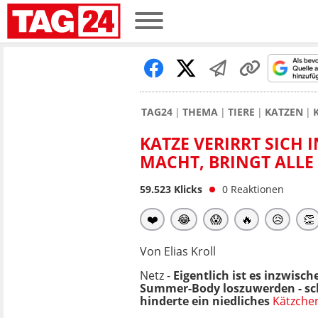
TAG24
THEMA
TIERE
KATZEN
KATZE VERIRRT SICH 
MACHT, BRINGT ALLE
59.523
Klicks
0
Reaktionen
❤️
😂
😱
🔥
😥
👏
Von Elias Kroll
Netz -
Eigentlich ist es inzwisc
Summer-Body loszuwerden - sch
hinderte ein niedliches
Kätzche