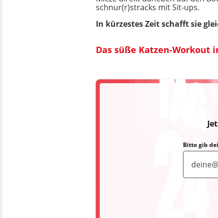
schnur(r)stracks mit Sit-ups.
In kürzestes Zeit schafft sie g
Das süße Katzen-Workout i
Je
Bitte gib d