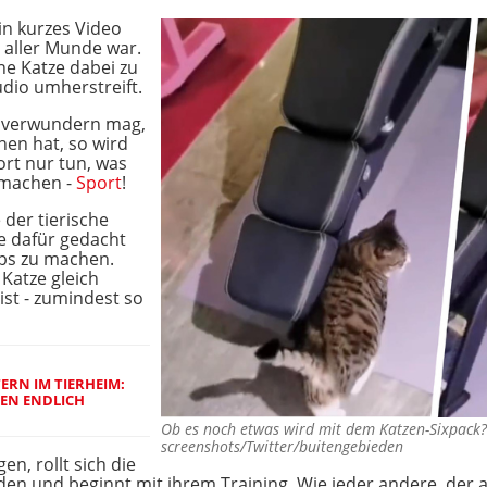
in kurzes Video
n aller Munde war.
ne Katze dabei zu
udio umherstreift.
 verwundern mag,
en hat, so wird
dort nur tun, was
 machen -
Sport
!
 der tierische
ie dafür gedacht
-ups zu machen.
Katze gleich
ist - zumindest so
RN IM TIERHEIM: B
N ENDLICH Z
Ob es noch etwas wird mit dem Katzen-Sixpac
screenshots/Twitter/buitengebieden
en, rollt sich die
en und beginnt mit ihrem Training. Wie jeder andere, der a