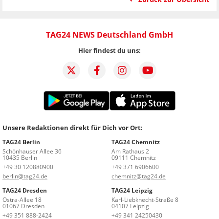
TAG24 NEWS Deutschland GmbH
Hier findest du uns:
Unsere Redaktionen direkt für Dich vor Ort:
TAG24 Berlin
TAG24 Chemnitz
Schönhauser Allee 36
Am Rathaus 2
10435 Berlin
09111 Chemnitz
+49 30 120880900
+49 371 6906600
berlin@tag24.de
chemnitz@tag24.de
TAG24 Dresden
TAG24 Leipzig
Ostra-Allee 18
Karl-Liebknecht-Straße 8
01067 Dresden
04107 Leipzig
+49 351 888-2424
+49 341 24250430