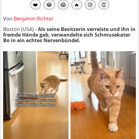
❤️
😂
😱
🔥
😥
👏
Von
Benjamin Richter
Boston (USA) -
Als seine Besitzerin verreiste und ihn in
fremde Hände gab, verwandelte sich Schmusekater
Bo in ein echtes Nervenbündel.