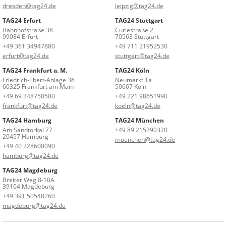
dresden@tag24.de
leipzig@tag24.de
TAG24 Erfurt
TAG24 Stuttgart
Bahnhofstraße 38
Curiestraße 2
99084 Erfurt
70563 Stuttgart
+49 361 34947880
+49 711 21952530
erfurt@tag24.de
stuttgart@tag24.de
TAG24 Frankfurt a. M.
TAG24 Köln
Friedrich-Ebert-Anlage 36
Neumarkt 1a
60325 Frankfurt am Main
50667 Köln
+49 69 348750580
+49 221 98651990
frankfurt@tag24.de
koeln@tag24.de
TAG24 Hamburg
TAG24 München
Am Sandtorkai 77
+49 89 215390320
20457 Hamburg
muenchen@tag24.de
+49 40 228608090
hamburg@tag24.de
TAG24 Magdeburg
Breiter Weg 8-10A
39104 Magdeburg
+49 391 50548260
magdeburg@tag24.de