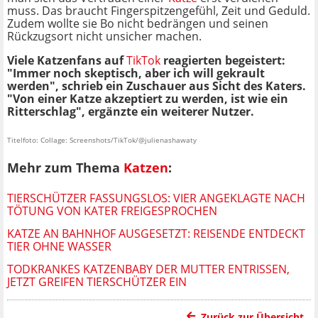
muss. Das braucht Fingerspitzengefühl, Zeit und Geduld.
Zudem wollte sie Bo nicht bedrängen und seinen
Rückzugsort nicht unsicher machen.
Viele Katzenfans auf
TikTok
reagierten begeistert:
"Immer noch skeptisch, aber ich will gekrault
werden", schrieb ein Zuschauer aus Sicht des Katers.
"Von einer Katze akzeptiert zu werden, ist wie ein
Ritterschlag", ergänzte ein weiterer Nutzer.
Titelfoto: Collage: Screenshots/TikTok/@julienashawaty
Mehr zum Thema
Katzen
:
TIERSCHÜTZER FASSUNGSLOS: VIER ANGEKLAGTE NACH
TÖTUNG VON KATER FREIGESPROCHEN
KATZE AN BAHNHOF AUSGESETZT: REISENDE ENTDECKT
TIER OHNE WASSER
TODKRANKES KATZENBABY DER MUTTER ENTRISSEN,
JETZT GREIFEN TIERSCHÜTZER EIN
Zurück zur Übersicht