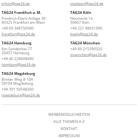
erfurt@tag24.de
stuttgart@tag24.de
TAG24 Frankfurt a. M.
TAG24 Köln
Friedrich-Ebert-Anlage 36
Neumarkt 1a
60325 Frankfurt am Main
50667 Köln
+49 69 348750580
+49 221 98651990
frankfurt@tag24.de
koeln@tag24.de
TAG24 Hamburg
TAG24 München
Am Sandtorkai 77
+49 89 215390320
20457 Hamburg
muenchen@tag24.de
+49 40 228608090
hamburg@tag24.de
TAG24 Magdeburg
Breiter Weg 8-10A
39104 Magdeburg
+49 391 50548260
magdeburg@tag24.de
WERBEMÖGLICHKEITEN
ALLE THEMEN A-Z
KONTAKT
IMPRESSUM