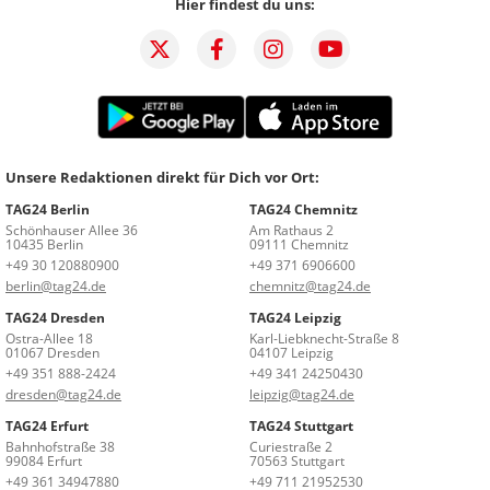
Hier findest du uns:
Unsere Redaktionen direkt für Dich vor Ort:
TAG24 Berlin
TAG24 Chemnitz
Schönhauser Allee 36
Am Rathaus 2
10435 Berlin
09111 Chemnitz
+49 30 120880900
+49 371 6906600
berlin@tag24.de
chemnitz@tag24.de
TAG24 Dresden
TAG24 Leipzig
Ostra-Allee 18
Karl-Liebknecht-Straße 8
01067 Dresden
04107 Leipzig
+49 351 888-2424
+49 341 24250430
dresden@tag24.de
leipzig@tag24.de
TAG24 Erfurt
TAG24 Stuttgart
Bahnhofstraße 38
Curiestraße 2
99084 Erfurt
70563 Stuttgart
+49 361 34947880
+49 711 21952530