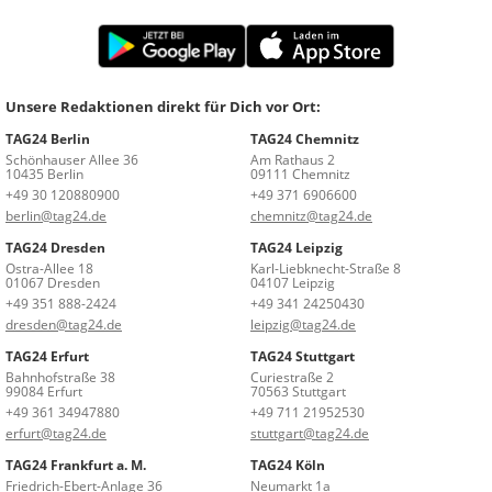
Unsere Redaktionen direkt für Dich vor Ort:
TAG24 Berlin
TAG24 Chemnitz
Schönhauser Allee 36
Am Rathaus 2
10435 Berlin
09111 Chemnitz
+49 30 120880900
+49 371 6906600
berlin@tag24.de
chemnitz@tag24.de
TAG24 Dresden
TAG24 Leipzig
Ostra-Allee 18
Karl-Liebknecht-Straße 8
01067 Dresden
04107 Leipzig
+49 351 888-2424
+49 341 24250430
dresden@tag24.de
leipzig@tag24.de
TAG24 Erfurt
TAG24 Stuttgart
Bahnhofstraße 38
Curiestraße 2
99084 Erfurt
70563 Stuttgart
+49 361 34947880
+49 711 21952530
erfurt@tag24.de
stuttgart@tag24.de
TAG24 Frankfurt a. M.
TAG24 Köln
Friedrich-Ebert-Anlage 36
Neumarkt 1a