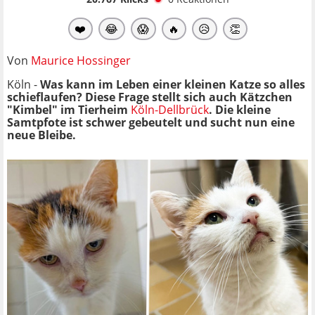
❤️
😂
😱
🔥
😥
👏
Von
Maurice Hossinger
Köln -
Was kann im Leben einer kleinen Katze so alles
schieflaufen? Diese Frage stellt sich auch Kätzchen
"Kimbel" im Tierheim
Köln-Dellbrück
. Die kleine
Samtpfote ist schwer gebeutelt und sucht nun eine
neue Bleibe.