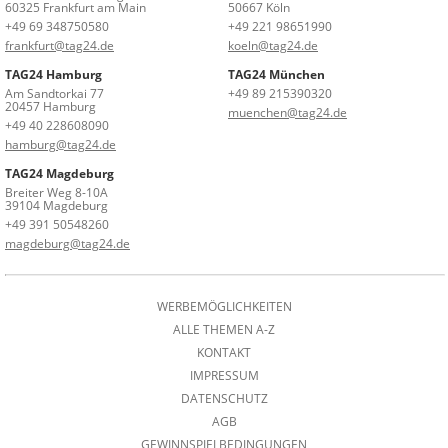
60325 Frankfurt am Main
50667 Köln
+49 69 348750580
+49 221 98651990
frankfurt@tag24.de
koeln@tag24.de
TAG24 Hamburg
TAG24 München
Am Sandtorkai 77
+49 89 215390320
20457 Hamburg
muenchen@tag24.de
+49 40 228608090
hamburg@tag24.de
TAG24 Magdeburg
Breiter Weg 8-10A
39104 Magdeburg
+49 391 50548260
magdeburg@tag24.de
WERBEMÖGLICHKEITEN
ALLE THEMEN A-Z
KONTAKT
IMPRESSUM
DATENSCHUTZ
AGB
GEWINNSPIELBEDINGUNGEN