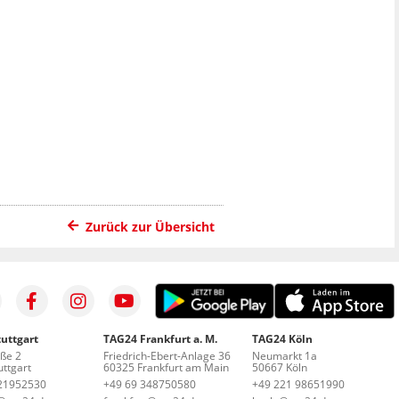
Zurück zur Übersicht
uttgart
TAG24 Frankfurt a. M.
TAG24 Köln
aße 2
Friedrich-Ebert-Anlage 36
Neumarkt 1a
ttgart
60325 Frankfurt am Main
50667 Köln
21952530
+49 69 348750580
+49 221 98651990