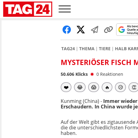
TAG24
THEMA
TIERE
HALB KAR
MYSTERIÖSER FISCH 
50.606
Klicks
0
Reaktionen
❤️
😂
😱
🔥
😥
👏
Kunming (China) -
Immer wieder
Erschaudern. In China wurde je
Auf der Welt gibt es zigtausende 
die die unterschiedlichsten For
haben.