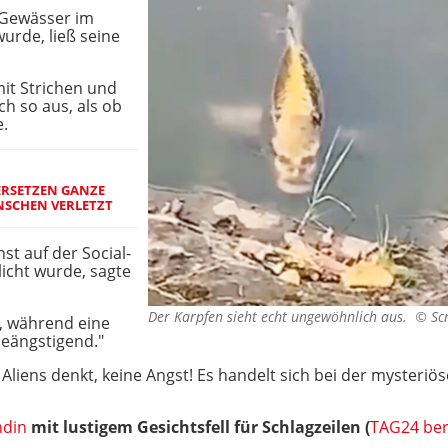
m Gewässer im
urde, ließ seine
it Strichen und
ch so aus, als ob
e.
RSETZEN GANZE
ENSCHEN VERLETZT
hst auf der Social-
icht wurde, sagte
Der Karpfen sieht echt ungewöhnlich aus. ©
Sc
", während eine
beängstigend."
Aliens denkt, keine Angst! Es handelt sich bei der mysteriö
din
mit lustigem Gesichtsfell für Schlagzeilen (
TAG24 ber