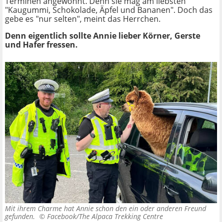
Terminen angewöhnt. Denn sie mag am liebsten
"Kaugummi, Schokolade, Äpfel und Bananen". Doch das
gebe es "nur selten", meint das Herrchen.
Denn eigentlich sollte Annie lieber Körner, Gerste
und Hafer fressen.
Mit ihrem Charme hat Annie schon den ein oder anderen Freund
gefunden. ©
Facebook/The Alpaca Trekking Centre