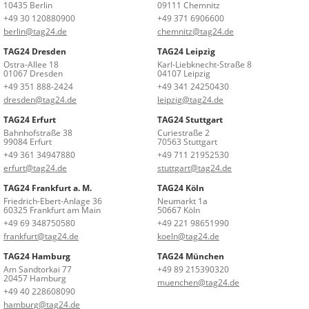
10435 Berlin
09111 Chemnitz
+49 30 120880900
+49 371 6906600
berlin@tag24.de
chemnitz@tag24.de
TAG24 Dresden
TAG24 Leipzig
Ostra-Allee 18
Karl-Liebknecht-Straße 8
01067 Dresden
04107 Leipzig
+49 351 888-2424
+49 341 24250430
dresden@tag24.de
leipzig@tag24.de
TAG24 Erfurt
TAG24 Stuttgart
Bahnhofstraße 38
Curiestraße 2
99084 Erfurt
70563 Stuttgart
+49 361 34947880
+49 711 21952530
erfurt@tag24.de
stuttgart@tag24.de
TAG24 Frankfurt a. M.
TAG24 Köln
Friedrich-Ebert-Anlage 36
Neumarkt 1a
60325 Frankfurt am Main
50667 Köln
+49 69 348750580
+49 221 98651990
frankfurt@tag24.de
koeln@tag24.de
TAG24 Hamburg
TAG24 München
Am Sandtorkai 77
+49 89 215390320
20457 Hamburg
muenchen@tag24.de
+49 40 228608090
hamburg@tag24.de