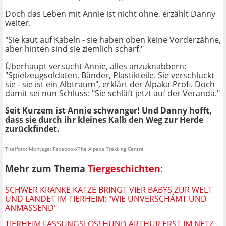
Doch das Leben mit Annie ist nicht ohne, erzählt Danny
weiter.
"Sie kaut auf Kabeln - sie haben oben keine Vorderzähne,
aber hinten sind sie ziemlich scharf."
Überhaupt versucht Annie, alles anzuknabbern:
"Spielzeugsoldaten, Bänder, Plastikteile. Sie verschluckt
sie - sie ist ein Albtraum", erklärt der Alpaka-Profi. Doch
damit sei nun Schluss: "Sie schläft jetzt auf der Veranda."
Seit Kurzem ist Annie schwanger! Und Danny hofft,
dass sie durch ihr kleines Kalb den Weg zur Herde
zurückfindet.
Titelfoto: Montage: Facebook/The Alpaca Trekking Centre
Mehr zum Thema
Tiergeschichten
:
SCHWER KRANKE KATZE BRINGT VIER BABYS ZUR WELT
UND LANDET IM TIERHEIM: "WIE UNVERSCHÄMT UND
ANMASSEND"
TIERHEIM FASSUNGSLOS! HUND ARTHUR ERST IM NETZ