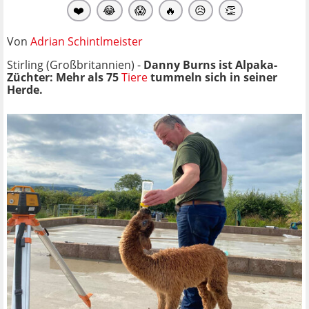
❤️
😂
😱
🔥
😥
👏
Von
Adrian Schintlmeister
Stirling (Großbritannien) -
Danny Burns ist Alpaka-
Züchter: Mehr als 75
Tiere
tummeln sich in seiner
Herde.