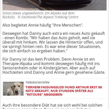
Schon etwas ungewöhnlich: Ein Alpaka auf dem
Rücksitz. ©
Facebook/The Alpaca Trekking Centre
Also begleitet Annie häufig "ihre Menschen".
Deswegen hat Danny auch extra ein neues Auto gekauft
- einen Kombi. "Wir haben das Auto geholt, weil sie
überall mit hinkam. Wir lassen die Hintertür offen, und
sie springt hinten rein. Es war eine dieser Situationen,
die sich einfach so ergeben haben."
Für Danny ist das kein Problem. Denn Annie ist ein
Therapie-Alpaka und kommt deswegen häufig mit ins
Seniorenheim oder in Kindergärten. Aber auch auf
Hochzeiten sind Danny und Annie gern gesehene Gäste.
TIERGESCHICHTEN
TIERHEIM FASSUNGSLOS! HUND ARTHUR ERST IM
NETZ GEKAUFT, NUR STUNDEN SPÄTER ALS
"RETOURE" ABGEGEBEN
Auch ihre besondere Diät hat sie sich wohl bei solchen