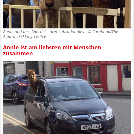
Annie und ihre "Herde" - drei Labradoodles. ©
Facebook/The
Alpaca Trekking Centre
Annie ist am liebsten mit Menschen
zusammen