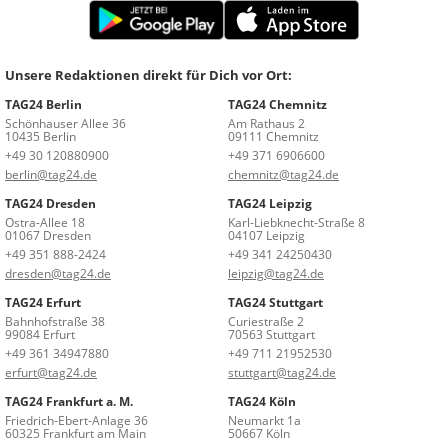
Unsere Redaktionen direkt für Dich vor Ort:
TAG24 Berlin
TAG24 Chemnitz
Schönhauser Allee 36
Am Rathaus 2
10435 Berlin
09111 Chemnitz
+49 30 120880900
+49 371 6906600
berlin@tag24.de
chemnitz@tag24.de
TAG24 Dresden
TAG24 Leipzig
Ostra-Allee 18
Karl-Liebknecht-Straße 8
01067 Dresden
04107 Leipzig
+49 351 888-2424
+49 341 24250430
dresden@tag24.de
leipzig@tag24.de
TAG24 Erfurt
TAG24 Stuttgart
Bahnhofstraße 38
Curiestraße 2
99084 Erfurt
70563 Stuttgart
+49 361 34947880
+49 711 21952530
erfurt@tag24.de
stuttgart@tag24.de
TAG24 Frankfurt a. M.
TAG24 Köln
Friedrich-Ebert-Anlage 36
Neumarkt 1a
60325 Frankfurt am Main
50667 Köln