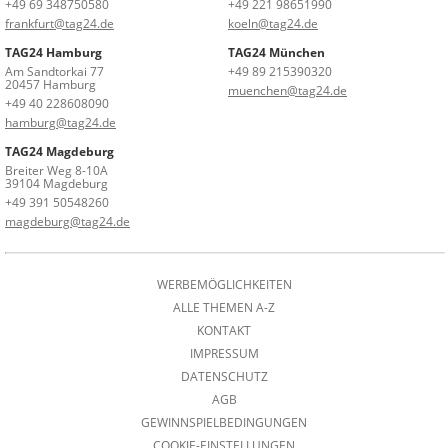
+49 69 348750580
+49 221 98651990
frankfurt@tag24.de
koeln@tag24.de
TAG24 Hamburg
TAG24 München
Am Sandtorkai 77
+49 89 215390320
20457 Hamburg
muenchen@tag24.de
+49 40 228608090
hamburg@tag24.de
TAG24 Magdeburg
Breiter Weg 8-10A
39104 Magdeburg
+49 391 50548260
magdeburg@tag24.de
WERBEMÖGLICHKEITEN
ALLE THEMEN A-Z
KONTAKT
IMPRESSUM
DATENSCHUTZ
AGB
GEWINNSPIELBEDINGUNGEN
COOKIE-EINSTELLUNGEN