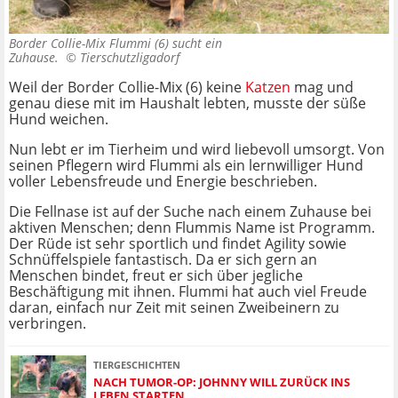
Border Collie-Mix Flummi (6) sucht ein
Zuhause. ©
Tierschutzligadorf
Weil der Border Collie-Mix (6) keine
Katzen
mag und
genau diese mit im Haushalt lebten, musste der süße
Hund weichen.
Nun lebt er im Tierheim und wird liebevoll umsorgt. Von
seinen Pflegern wird Flummi als ein lernwilliger Hund
voller Lebensfreude und Energie beschrieben.
Die Fellnase ist auf der Suche nach einem Zuhause bei
aktiven Menschen; denn Flummis Name ist Programm.
Der Rüde ist sehr sportlich und findet Agility sowie
Schnüffelspiele fantastisch. Da er sich gern an
Menschen bindet, freut er sich über jegliche
Beschäftigung mit ihnen. Flummi hat auch viel Freude
daran, einfach nur Zeit mit seinen Zweibeinern zu
verbringen.
TIERGESCHICHTEN
NACH TUMOR-OP: JOHNNY WILL ZURÜCK INS
LEBEN STARTEN