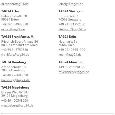
dresden@tag24.de
leipzig@tag24.de
TAG24 Erfurt
TAG24 Stuttgart
Bahnhofstraße 38
Curiestraße 2
99084 Erfurt
70563 Stuttgart
+49 361 34947880
+49 711 21952530
erfurt@tag24.de
stuttgart@tag24.de
TAG24 Frankfurt a. M.
TAG24 Köln
Friedrich-Ebert-Anlage 36
Neumarkt 1a
60325 Frankfurt am Main
50667 Köln
+49 69 348750580
+49 221 98651990
frankfurt@tag24.de
koeln@tag24.de
TAG24 Hamburg
TAG24 München
Am Sandtorkai 77
+49 89 215390320
20457 Hamburg
muenchen@tag24.de
+49 40 228608090
hamburg@tag24.de
TAG24 Magdeburg
Breiter Weg 8-10A
39104 Magdeburg
+49 391 50548260
magdeburg@tag24.de