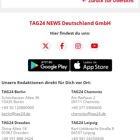
Zurück zur Übersicht
TAG24 NEWS Deutschland GmbH
Hier findest du uns:
Unsere Redaktionen direkt für Dich vor Ort:
TAG24 Berlin
TAG24 Chemnitz
Schönhauser Allee 36
Am Rathaus 2
10435 Berlin
09111 Chemnitz
+49 30 120880900
+49 371 6906600
berlin@tag24.de
chemnitz@tag24.de
TAG24 Dresden
TAG24 Leipzig
Ostra-Allee 18
Karl-Liebknecht-Straße 8
01067 Dresden
04107 Leipzig
+49 351 888-2424
+49 341 24250430