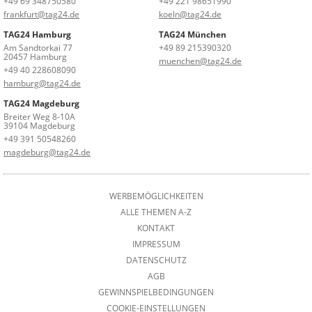
+49 69 348750580
+49 221 98651990
frankfurt@tag24.de
koeln@tag24.de
TAG24 Hamburg
TAG24 München
Am Sandtorkai 77
+49 89 215390320
20457 Hamburg
muenchen@tag24.de
+49 40 228608090
hamburg@tag24.de
TAG24 Magdeburg
Breiter Weg 8-10A
39104 Magdeburg
+49 391 50548260
magdeburg@tag24.de
WERBEMÖGLICHKEITEN
ALLE THEMEN A-Z
KONTAKT
IMPRESSUM
DATENSCHUTZ
AGB
GEWINNSPIELBEDINGUNGEN
COOKIE-EINSTELLUNGEN