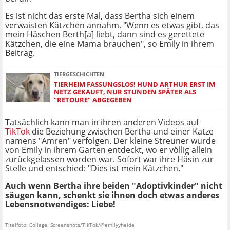
Es ist nicht das erste Mal, dass Bertha sich einem
verwaisten Kätzchen annahm. "Wenn es etwas gibt, das
mein Häschen Berth[a] liebt, dann sind es gerettete
Kätzchen, die eine Mama brauchen", so Emily in ihrem
Beitrag.
TIERGESCHICHTEN
TIERHEIM FASSUNGSLOS! HUND ARTHUR ERST IM
NETZ GEKAUFT, NUR STUNDEN SPÄTER ALS
"RETOURE" ABGEGEBEN
Tatsächlich kann man in ihren anderen Videos auf
TikTok
die Beziehung zwischen Bertha und einer Katze
namens "Amren" verfolgen. Der kleine Streuner wurde
von Emily in ihrem Garten entdeckt, wo er völlig allein
zurückgelassen worden war. Sofort war ihre Häsin zur
Stelle und entschied: "Dies ist mein Kätzchen."
Auch wenn Bertha ihre beiden "Adoptivkinder" nicht
säugen kann, schenkt sie ihnen doch etwas anderes
Lebensnotwendiges: Liebe!
Titelfoto: Collage: Screenshots/TikTok/@emilyyheide