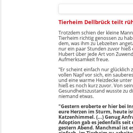
Tierheim Dellbrück teilt rü
Trotzdem schien der kleine Mann 
Tierheim richtig genossen zu hab
dem, was ihm zu Lebzeiten ange
nur ein paar Stunden zuvor hieß 
Hubert über jede Art von Zuwen
Aufmerksamkeit freue.
"Er scheint einfach nur glücklich 
vollen Napf vor sich, ein saubere
und eine warme Heizdecke unter 
hieß es noch kurz zuvor. Von se
Gesundheitszustand wusste zu d
niemand etwas.
"Gestern eroberte er hier bei 
eure Herzen im Sturm, heute is
Katzenhimmel. (...) Genug Anfr
Adoption gab es jedenfalls sei
gestern Abend. Manchmal ist es