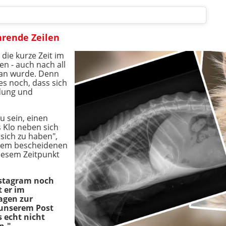
hrende Zeilen
die kurze Zeit im
en - auch nach all
tan wurde. Denn
es noch, dass sich
dung und
zu sein, einen
s Klo neben sich
sich zu haben",
inem bescheidenen
iesem Zeitpunkt
Instagram noch
t er im
agen zur
t unserem Post
 echt nicht