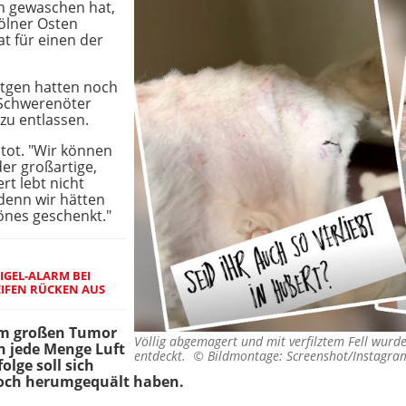
ch gewaschen hat,
ölner Osten
t für einen der
öntgen hatten noch
 Schwerenöter
zu entlassen.
 tot. "Wir können
der großartige,
t lebt nicht
 denn wir hätten
önes geschenkt."
GEL-ALARM BEI R
IFEN RÜCKEN AUS
em großen Tumor
Völlig abgemagert und mit verfilztem Fell wur
h jede Menge Luft
entdeckt. ©
Bildmontage: Screenshot/Instagra
lge soll sich
noch herumgequält haben.