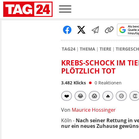
TAG24
THEMA
TIERE
TIERGESC
KREBS-SCHOCK IM TIE
LÖTZLICH TOT
3.482
Klicks
0
Reaktionen
❤️
😂
😱
🔥
😥
👏
Von
Maurice Hossinger
Köln -
Nach seiner Rettung in ve
nur ein neues Zuhause gewünscht