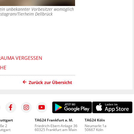
sein unbekannter Vorbesitzer womöglich
nstagram/Tierheim Dellbrück
RAUMA VERGESSEN
ÖHE
Zurück zur Übersicht
uttgart
TAG24 Frankfurt a. M.
TAG24 Köln
aße 2
Friedrich-Ebert-Anlage 36
Neumarkt 1a
ttgart
60325 Frankfurt am Main
50667 Köln