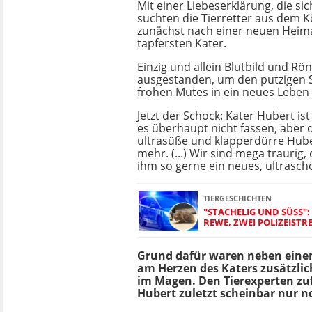
Mit einer Liebeserklärung, die si
suchten die Tierretter aus dem K
zunächst nach einer neuen Heima
tapfersten Kater.
Einzig und allein Blutbild und R
ausgestanden, um den putzigen
frohen Mutes in ein neues Leben 
Jetzt der Schock: Kater Hubert ist
es überhaupt nicht fassen, aber 
ultrasüße und klapperdürre Huber
mehr. (...) Wir sind mega traurig,
ihm so gerne ein neues, ultrasch
TIERGESCHICHTEN
"STACHELIG UND SÜSS": I
EWE, ZWEI POLIZEISTRE
Grund dafür waren neben ein
am Herzen des Katers zusätzlic
im Magen. Den Tierexperten zufo
Hubert zuletzt scheinbar nur 