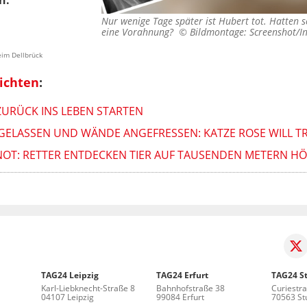
n."
Nur wenige Tage später ist Hubert tot. Hatten 
eine Vorahnung? ©
Bildmontage: Screenshot/I
eim Dellbrück
ichten
:
ZURÜCK INS LEBEN STARTEN
ELASSEN UND WÄNDE ANGEFRESSEN: KATZE ROSE WILL T
NOT: RETTER ENTDECKEN TIER AUF TAUSENDEN METERN H
TAG24 Leipzig
TAG24 Erfurt
TAG24 St
Karl-Liebknecht-Straße 8
Bahnhofstraße 38
Curiestr
04107 Leipzig
99084 Erfurt
70563 Stu