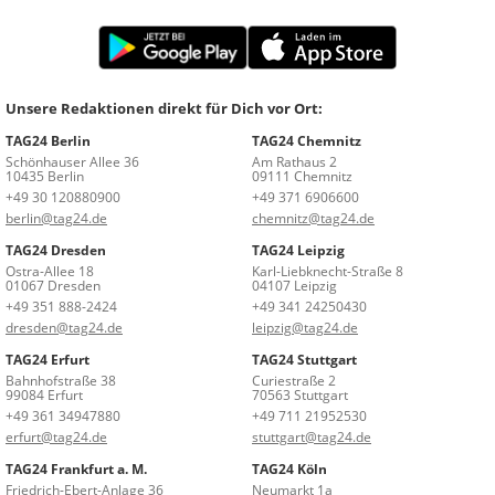
Unsere Redaktionen direkt für Dich vor Ort:
TAG24 Berlin
TAG24 Chemnitz
Schönhauser Allee 36
Am Rathaus 2
10435 Berlin
09111 Chemnitz
+49 30 120880900
+49 371 6906600
berlin@tag24.de
chemnitz@tag24.de
TAG24 Dresden
TAG24 Leipzig
Ostra-Allee 18
Karl-Liebknecht-Straße 8
01067 Dresden
04107 Leipzig
+49 351 888-2424
+49 341 24250430
dresden@tag24.de
leipzig@tag24.de
TAG24 Erfurt
TAG24 Stuttgart
Bahnhofstraße 38
Curiestraße 2
99084 Erfurt
70563 Stuttgart
+49 361 34947880
+49 711 21952530
erfurt@tag24.de
stuttgart@tag24.de
TAG24 Frankfurt a. M.
TAG24 Köln
Friedrich-Ebert-Anlage 36
Neumarkt 1a