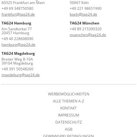
60325 Frankfurt am Main
50667 Köln
+49 69 348750580
+49 221 98651990
frankfurt@tag24.de
koeln@tag24.de
TAG24 Hamburg
TAG24 München
Am Sandtorkai 77
+49 89 215390320
20457 Hamburg
muenchen@tag24.de
+49 40 228608090
hamburg@tag24.de
TAG24 Magdeburg
Breiter Weg 8-10A
39104 Magdeburg
+49 391 50548260
magdeburg@tag24.de
WERBEMÖGLICHKEITEN
ALLE THEMEN A-Z
KONTAKT
IMPRESSUM
DATENSCHUTZ
AGB
GEWINNSPIELBEDINGUNGEN