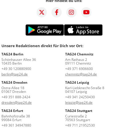
Hier findest du uns:
Unsere Redaktionen direkt für Dich vor Ort:
TAG24 Berlin
TAG24 Chemnitz
Schönhauser Allee 36
Am Rathaus 2
10435 Berlin
09111 Chemnitz
+49 30 120880900
+49 371 6906600
berlin@tag24.de
chemnitz@tag24.de
TAG24 Dresden
TAG24 Leipzig
Ostra-Allee 18
Karl-Liebknecht-Straße 8
01067 Dresden
04107 Leipzig
+49 351 888-2424
+49 341 24250430
dresden@tag24.de
leipzig@tag24.de
TAG24 Erfurt
TAG24 Stuttgart
Bahnhofstraße 38
Curiestraße 2
99084 Erfurt
70563 Stuttgart
+49 361 34947880
+49 711 21952530