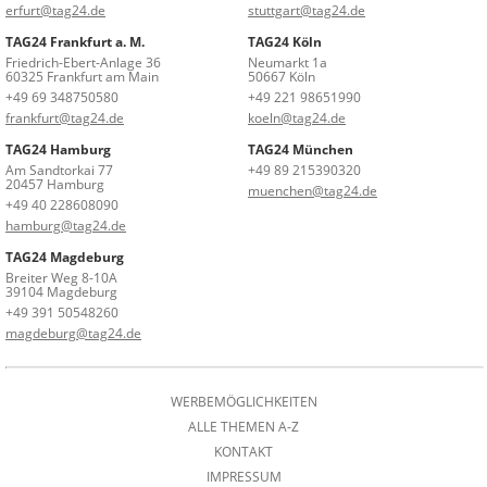
erfurt@tag24.de
stuttgart@tag24.de
TAG24 Frankfurt a. M.
TAG24 Köln
Friedrich-Ebert-Anlage 36
Neumarkt 1a
60325 Frankfurt am Main
50667 Köln
+49 69 348750580
+49 221 98651990
frankfurt@tag24.de
koeln@tag24.de
TAG24 Hamburg
TAG24 München
Am Sandtorkai 77
+49 89 215390320
20457 Hamburg
muenchen@tag24.de
+49 40 228608090
hamburg@tag24.de
TAG24 Magdeburg
Breiter Weg 8-10A
39104 Magdeburg
+49 391 50548260
magdeburg@tag24.de
WERBEMÖGLICHKEITEN
ALLE THEMEN A-Z
KONTAKT
IMPRESSUM