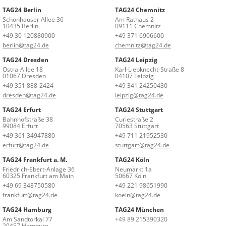
TAG24 Berlin
TAG24 Chemnitz
Schönhauser Allee 36
Am Rathaus 2
10435 Berlin
09111 Chemnitz
+49 30 120880900
+49 371 6906600
berlin@tag24.de
chemnitz@tag24.de
TAG24 Dresden
TAG24 Leipzig
Ostra-Allee 18
Karl-Liebknecht-Straße 8
01067 Dresden
04107 Leipzig
+49 351 888-2424
+49 341 24250430
dresden@tag24.de
leipzig@tag24.de
TAG24 Erfurt
TAG24 Stuttgart
Bahnhofstraße 38
Curiestraße 2
99084 Erfurt
70563 Stuttgart
+49 361 34947880
+49 711 21952530
erfurt@tag24.de
stuttgart@tag24.de
TAG24 Frankfurt a. M.
TAG24 Köln
Friedrich-Ebert-Anlage 36
Neumarkt 1a
60325 Frankfurt am Main
50667 Köln
+49 69 348750580
+49 221 98651990
frankfurt@tag24.de
koeln@tag24.de
TAG24 Hamburg
TAG24 München
Am Sandtorkai 77
+49 89 215390320
20457 Hamburg