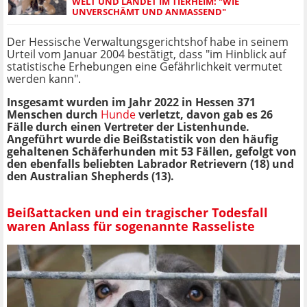
WELT UND LANDET IM TIERHEIM: "WIE
UNVERSCHÄMT UND ANMASSEND"
Der Hessische Verwaltungsgerichtshof habe in seinem
Urteil vom Januar 2004 bestätigt, dass "im Hinblick auf
statistische Erhebungen eine Gefährlichkeit vermutet
werden kann".
Insgesamt wurden im Jahr 2022 in Hessen 371
Menschen durch
Hunde
verletzt, davon gab es 26
Fälle durch einen Vertreter der Listenhunde.
Angeführt wurde die Beißstatistik von den häufig
gehaltenen Schäferhunden mit 53 Fällen, gefolgt von
den ebenfalls beliebten Labrador Retrievern (18) und
den Australian Shepherds (13).
Beißattacken und ein tragischer Todesfall
waren Anlass für sogenannte Rasseliste