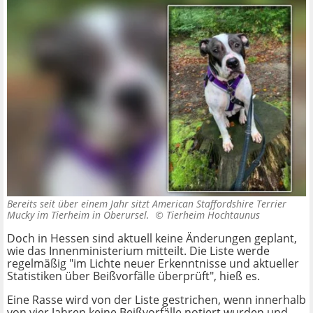
Bereits seit über einem Jahr sitzt American Staffordshire Terrier
Mucky im Tierheim in Oberursel. ©
Tierheim Hochtaunus
Doch in Hessen sind aktuell keine Änderungen geplant,
wie das Innenministerium mitteilt. Die Liste werde
regelmäßig "im Lichte neuer Erkenntnisse und aktueller
Statistiken über Beißvorfälle überprüft", hieß es.
Eine Rasse wird von der Liste gestrichen, wenn innerhalb
von vier Jahren keine Beißvorfälle notiert wurden und