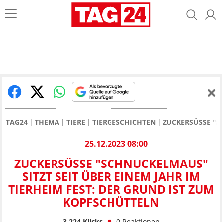
TAG24
THEMA
TIERE
TIERGESCHICHTEN
ZUCKERSÜSSE "S
25.12.2023 08:00
ZUCKERSÜSSE "SCHNUCKELMAUS" S
ITZT SEIT ÜBER EINEM JAHR IM T
IERHEIM FEST: DER GRUND IST ZUM K
OPFSCHÜTTELN
3.224
Klicks
0
Reaktionen