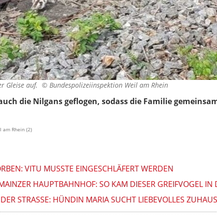
der Gleise auf. ©
Bundespolizeiinspektion Weil am Rhein
 auch die Nilgans geflogen, sodass die Familie gemei
l am Rhein (2)
ORBEN: VITU MUSSTE EINGESCHLÄFERT WERDEN
AINZER HAUPTBAHNHOF: SO KAM DIESER GREIFVOGEL IN 
DER STRASSE: HÜNDIN MARIA SUCHT LIEBEVOLLES ZUHAUS