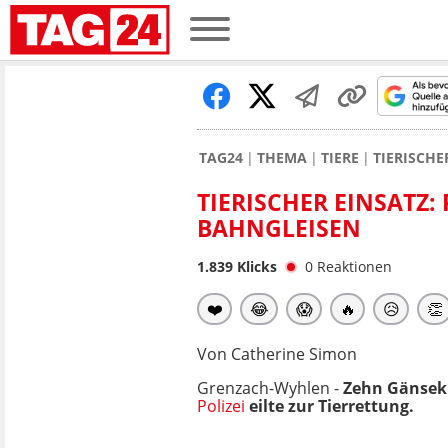
TAG24
THEMA
TIERE
TIERISCHE
TIERISCHER EINSATZ:
BAHNGLEISEN
1.839
Klicks
0
Reaktionen
❤️
😂
😱
🔥
😥
👏
Von Catherine Simon
Grenzach-Wyhlen -
Zehn Gänsekü
Polizei
eilte zur Tierrettung.