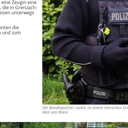
 eine Zeugin eine
 die in Grenzach-
leisen unterwegs
nnten die
en und zum
Die Bundespolizei rückte zu einem tierischen E
Weil am Rhein