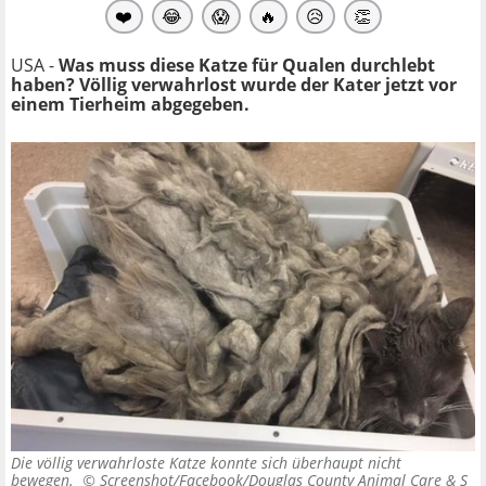
❤️
😂
😱
🔥
😥
👏
USA -
Was muss diese Katze für Qualen durchlebt
haben? Völlig verwahrlost wurde der Kater jetzt vor
einem Tierheim abgegeben.
Die völlig verwahrloste Katze konnte sich überhaupt nicht
bewegen. ©
Screenshot/Facebook/Douglas County Animal Care & S