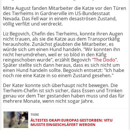
Mitte August fanden Mitarbeiter die Katze vor den Türen
des Tierheims in Gardnerville im US-Bundesstaat
Nevada. Das Fell war in einem desaströsen Zustand,
völlig verfilzt und verdreckt.
Liz Begovich, Chefin des Tierheims, konnte ihren Augen
nicht trauen, als sie die Katze aus dem Transportkäfig
herausholte. Zunächst glaubten die Mitarbeiter, es
würde sich um einen Hund handeln. "Wir konnten ihn
nicht herumdrehen, weil er so blöd in den Käfig
reingeschoben wurde", erzählt Begovich "
The Dodo
".
Später stellte sich dann heraus, dass es sich nicht um
einen Hund handeln sollte. Begovich entsetzt: "Ich habe
noch nie eine Katze in so einem Zustand gesehen."
Der Kater konnte sich überhaupt nicht bewegen. Die
Tierheim-Chefin ist sich sicher, dass Essen und Trinken
genau vor dem Tier gestanden haben muss und das für
mehrere Monate, wenn nicht sogar Jahre.
TIERE
ÄLTESTES OKAPI EUROPAS GESTORBEN: VITU
MUSSTE EINGESCHLÄFERT WERDEN