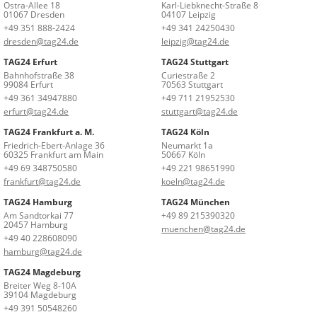
Ostra-Allee 18
Karl-Liebknecht-Straße 8
01067 Dresden
04107 Leipzig
+49 351 888-2424
+49 341 24250430
dresden@tag24.de
leipzig@tag24.de
TAG24 Erfurt
TAG24 Stuttgart
Bahnhofstraße 38
Curiestraße 2
99084 Erfurt
70563 Stuttgart
+49 361 34947880
+49 711 21952530
erfurt@tag24.de
stuttgart@tag24.de
TAG24 Frankfurt a. M.
TAG24 Köln
Friedrich-Ebert-Anlage 36
Neumarkt 1a
60325 Frankfurt am Main
50667 Köln
+49 69 348750580
+49 221 98651990
frankfurt@tag24.de
koeln@tag24.de
TAG24 Hamburg
TAG24 München
Am Sandtorkai 77
+49 89 215390320
20457 Hamburg
muenchen@tag24.de
+49 40 228608090
hamburg@tag24.de
TAG24 Magdeburg
Breiter Weg 8-10A
39104 Magdeburg
+49 391 50548260