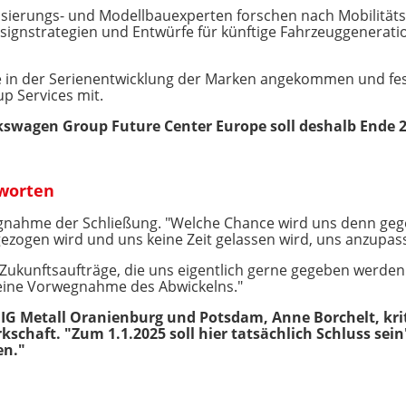
lisierungs- und Modellbauexperten forschen nach Mobilität
ignstrategien und Entwürfe für künftige Fahrzeuggeneratio
e in der Serienentwicklung der Marken angekommen und fest
p Services mit.
kswagen Group Future Center Europe soll deshalb Ende 2
worten
egnahme der Schließung. "Welche Chance wird uns denn gege
ogen wird und uns keine Zeit gelassen wird, uns anzupasse
Zukunftsaufträge, die uns eigentlich gerne gegeben werde
n eine Vorwegnahme des Abwickelns."
 IG Metall Oranienburg und Potsdam, Anne Borchelt, kri
schaft. "Zum 1.1.2025 soll hier tatsächlich Schluss sei
en."