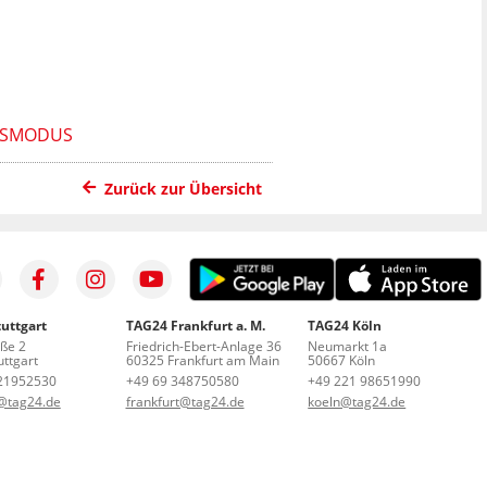
FSMODUS
Zurück zur Übersicht
uttgart
TAG24 Frankfurt a. M.
TAG24 Köln
aße 2
Friedrich-Ebert-Anlage 36
Neumarkt 1a
ttgart
60325 Frankfurt am Main
50667 Köln
21952530
+49 69 348750580
+49 221 98651990
t@tag24.de
frankfurt@tag24.de
koeln@tag24.de