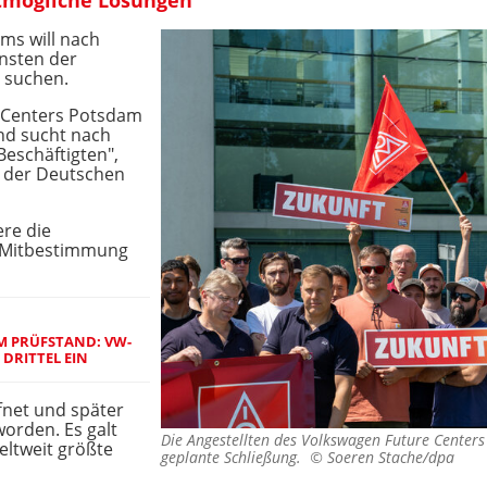
ms will nach
nsten der
r suchen.
e Centers Potsdam
und sucht nach
eschäftigten",
s der Deutschen
re die
 Mitbestimmung
M PRÜFSTAND: VW-
DRITTEL EIN
fnet und später
orden. Es galt
Die Angestellten des Volkswagen Future Centers
eltweit größte
geplante Schließung. ©
Soeren Stache/dpa