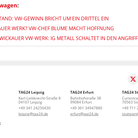
swagen
:
AND: VW-GEWINN BRICHT UM EIN DRITTEL EIN
AUER WERK? VW-CHEF BLUME MACHT HOFFNUNG
ICKAUER VW-WERK: IG METALL SCHALTET IN DEN ANGRIF
TAG24 Leipzig
TAG24 Erfurt
TAG24 St
Karl-Liebknecht-Straße 8
Bahnhofstraße 38
Curiestr
04107 Leipzig
99084 Erfurt
70563 Stu
+49 341 24250430
+49 361 34947880
+49 711 
leipzig@tag24.de
erfurt@tag24.de
stuttgar
g