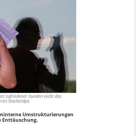
otz zufriedener Kunden nicht das
eren Stache/dpa
erninterne Umstrukturierungen
ße Enttäuschung.