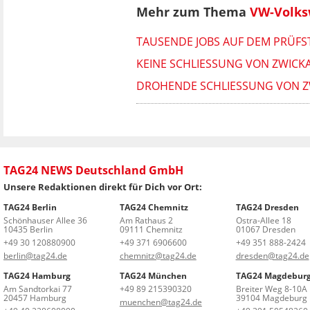
Mehr zum Thema
VW-Volk
TAUSENDE JOBS AUF DEM PRÜFST
KEINE SCHLIESSUNG VON ZWICK
DROHENDE SCHLIESSUNG VON ZW
TAG24 NEWS Deutschland GmbH
Unsere Redaktionen direkt für Dich vor Ort:
TAG24 Berlin
TAG24 Chemnitz
TAG24 Dresden
Schönhauser Allee 36
Am Rathaus 2
Ostra-Allee 18
10435 Berlin
09111 Chemnitz
01067 Dresden
+49 30 120880900
+49 371 6906600
+49 351 888-2424
berlin@tag24.de
chemnitz@tag24.de
dresden@tag24.de
TAG24 Hamburg
TAG24 München
TAG24 Magdebur
Am Sandtorkai 77
+49 89 215390320
Breiter Weg 8-10A
20457 Hamburg
39104 Magdeburg
muenchen@tag24.de