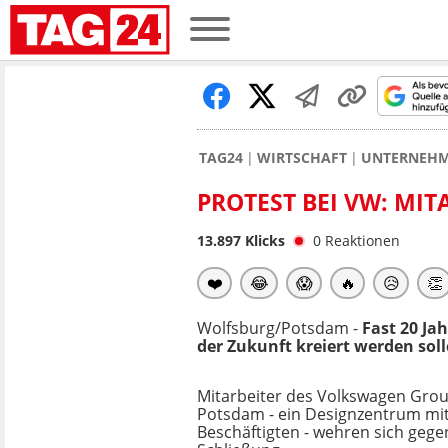
TAG24
WIRTSCHAFT
UNTERNEH
PROTEST BEI VW: MIT
13.897
Klicks
0
Reaktionen
❤️
😂
😱
🔥
😥
👏
Wolfsburg/Potsdam -
Fast 20 Ja
der Zukunft kreiert werden soll
Mitarbeiter des Volkswagen Grou
Potsdam - ein Designzentrum mi
Beschäftigten - wehren sich geg