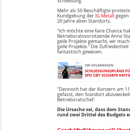
Schließung.
Mehr als 50 Beschäftigte protesti
Kundgebung der
IG Metall
gegen 
20 Jahre alten Standorts.
"Ich möchte eine faire Chance ha
Betriebsratsvorsitzende Anno St
geile Projekte gemacht, wir mac
geile Projekte." Die Zufriedenhei
fantastisch gewesen.
VW-VOLKSWAGEN
SCHLIESSUNGSPLÄNE FÜ
PD ÜBT SCHARFE KRITIK
"Dennoch hat der Konzern am 11.
gefasst, den Standort abzuwickeln"
Betriebsratschef.
Die Ursache sei, dass dem Sta
rund zwei Drittel des Budgets 
Geschäftsführung will "be