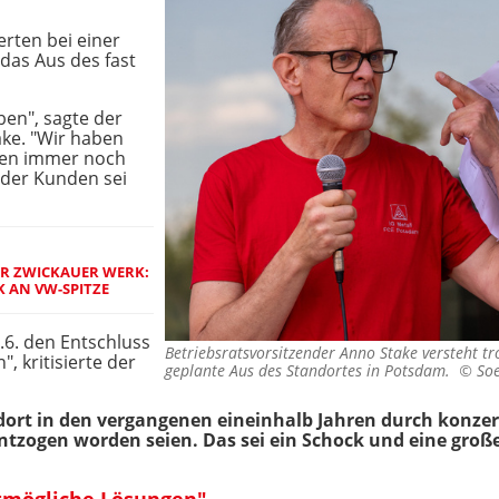
erten bei einer
das Aus des fast
ben", sagte der
ake. "Wir haben
hen immer noch
t der Kunden sei
R ZWICKAUER WERK: S
 AN VW-SPITZE
6. den Entschluss
Betriebsratsvorsitzender Anno Stake versteht tr
, kritisierte der
geplante Aus des Standortes in Potsdam. ©
So
ndort in den vergangenen eineinhalb Jahren durch konz
entzogen worden seien. Das sei ein Schock und eine gro
stmögliche Lösungen"