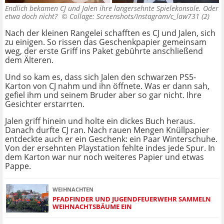
Endlich bekamen CJ und Jalen ihre langersehnte Spielekonsole. Oder
etwa doch nicht? ©
Collage: Screenshots/Instagram/c_law731 (2)
Nach der kleinen Rangelei schafften es CJ und Jalen, sich
zu einigen. So rissen das Geschenkpapier gemeinsam
weg, der erste Griff ins Paket gebührte anschließend
dem Älteren.
Und so kam es, dass sich Jalen den schwarzen PS5-
Karton von CJ nahm und ihn öffnete. Was er dann sah,
gefiel ihm und seinem Bruder aber so gar nicht. Ihre
Gesichter erstarrten.
Jalen griff hinein und holte ein dickes Buch heraus.
Danach durfte CJ ran. Nach rauen Mengen Knüllpapier
entdeckte auch er ein Geschenk: ein Paar Winterschuhe.
Von der ersehnten Playstation fehlte indes jede Spur. In
dem Karton war nur noch weiteres Papier und etwas
Pappe.
WEIHNACHTEN
PFADFINDER UND JUGENDFEUERWEHR SAMMELN
WEIHNACHTSBÄUME EIN