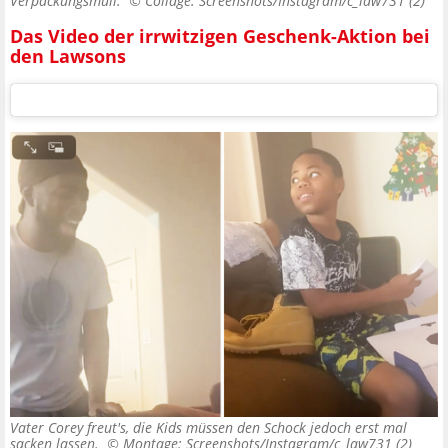
Verpackungsmüll. ©
Collage: Screenshots/Instagram/c_law731 (2)
Das Video der irrwitzigen Geschenk-Aktion bei
den Lawsons
Vater Corey freut's, die Kids müssen den Schock jedoch erst mal
sacken lassen. ©
Montage: Screenshots/Instagram/c_law731 (2)