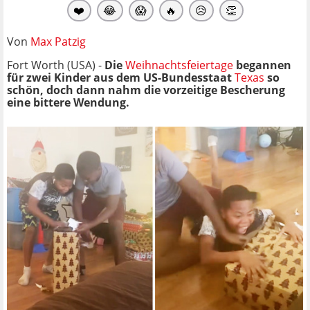
❤️
😂
😱
🔥
😥
👏
Von
Max Patzig
Fort Worth (USA) -
Die
Weihnachtsfeiertage
begannen
für zwei Kinder aus dem US-Bundesstaat
Texas
so
schön, doch dann nahm die vorzeitige Bescherung
eine bittere Wendung.