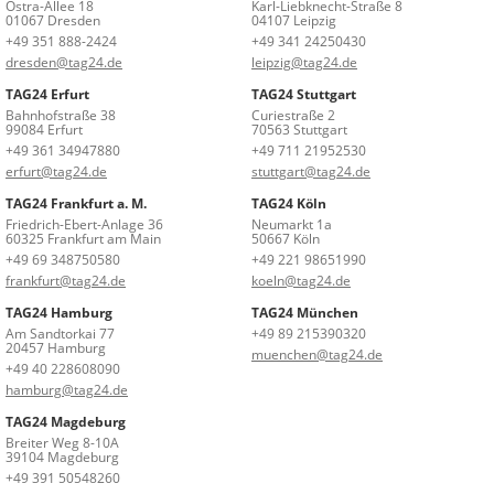
Ostra-Allee 18
Karl-Liebknecht-Straße 8
01067 Dresden
04107 Leipzig
+49 351 888-2424
+49 341 24250430
dresden@tag24.de
leipzig@tag24.de
TAG24 Erfurt
TAG24 Stuttgart
Bahnhofstraße 38
Curiestraße 2
99084 Erfurt
70563 Stuttgart
+49 361 34947880
+49 711 21952530
erfurt@tag24.de
stuttgart@tag24.de
TAG24 Frankfurt a. M.
TAG24 Köln
Friedrich-Ebert-Anlage 36
Neumarkt 1a
60325 Frankfurt am Main
50667 Köln
+49 69 348750580
+49 221 98651990
frankfurt@tag24.de
koeln@tag24.de
TAG24 Hamburg
TAG24 München
Am Sandtorkai 77
+49 89 215390320
20457 Hamburg
muenchen@tag24.de
+49 40 228608090
hamburg@tag24.de
TAG24 Magdeburg
Breiter Weg 8-10A
39104 Magdeburg
+49 391 50548260