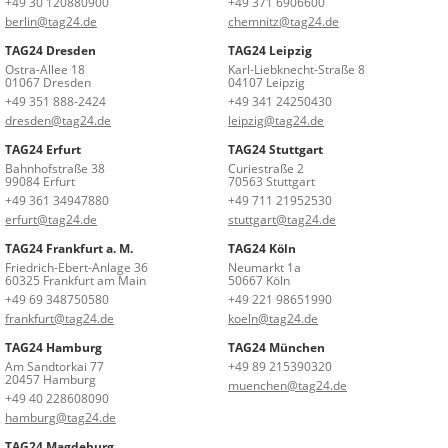
+49 30 120880900
+49 371 6906600
berlin@tag24.de
chemnitz@tag24.de
TAG24 Dresden
TAG24 Leipzig
Ostra-Allee 18
Karl-Liebknecht-Straße 8
01067 Dresden
04107 Leipzig
+49 351 888-2424
+49 341 24250430
dresden@tag24.de
leipzig@tag24.de
TAG24 Erfurt
TAG24 Stuttgart
Bahnhofstraße 38
Curiestraße 2
99084 Erfurt
70563 Stuttgart
+49 361 34947880
+49 711 21952530
erfurt@tag24.de
stuttgart@tag24.de
TAG24 Frankfurt a. M.
TAG24 Köln
Friedrich-Ebert-Anlage 36
Neumarkt 1a
60325 Frankfurt am Main
50667 Köln
+49 69 348750580
+49 221 98651990
frankfurt@tag24.de
koeln@tag24.de
TAG24 Hamburg
TAG24 München
Am Sandtorkai 77
+49 89 215390320
20457 Hamburg
muenchen@tag24.de
+49 40 228608090
hamburg@tag24.de
TAG24 Magdeburg