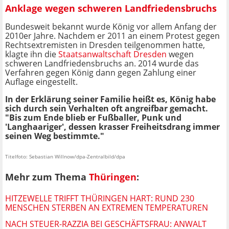
Anklage wegen schweren Landfriedensbruchs
Bundesweit bekannt wurde König vor allem Anfang der
2010er Jahre. Nachdem er 2011 an einem Protest gegen
Rechtsextremisten in Dresden teilgenommen hatte,
klagte ihn die
Staatsanwaltschaft Dresden
wegen
schweren Landfriedensbruchs an. 2014 wurde das
Verfahren gegen König dann gegen Zahlung einer
Auflage eingestellt.
In der Erklärung seiner Familie heißt es, König habe
sich durch sein Verhalten oft angreifbar gemacht.
"Bis zum Ende blieb er Fußballer, Punk und
'Langhaariger', dessen krasser Freiheitsdrang immer
seinen Weg bestimmte."
Titelfoto: Sebastian Willnow/dpa-Zentralbild/dpa
Mehr zum Thema
Thüringen
:
HITZEWELLE TRIFFT THÜRINGEN HART: RUND 230
MENSCHEN STERBEN AN EXTREMEN TEMPERATUREN
NACH STEUER-RAZZIA BEI GESCHÄFTSFRAU: ANWALT