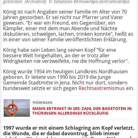
gestorben. (Archivbild) ©
Sebastian Willnow/dpa-Zentralbild/dpa
König ist nach Angaben seiner Familie im Alter von 70
Jahren gestorben. Er sei nicht nur Pfarrer und Vater
gewesen. "Er war ein Freund, ein Gegenüber, ein
Kämpfer, einer mit dem man Abende und Nächte
diskutieren, schwelgen, lachen, trinken konnte", heißt es
in einer von seiner Familie veröffentlichten Erklärung.
König habe sein Leben lang seinen Kopf "für eine
bessere Welt hingehalten, an der er trotz aller
Widrigkeiten nie verzweifelte, nie die Hoffnung verlor".
König wurde 1954 im heutigen Landkreis Nordhausen
geboren. Er leitete von 1990 bis 2019 die Junge
Gemeinde Stadtmitte in Jena. Nicht nur dort, sondern
bundesweit setzte er sich gegen
Rechtsextremismus
ein.
THÜRINGEN
MANN ERTRINKT IN SEE: ZAHL DER BADETOTEN IN
THÜRINGEN ALLERDINGS RÜCKLÄUFIG
1997 wurde er mit einem Schlagring am Kopf verletzt,
die Wunde, die er dabei davontrug, blieb immer