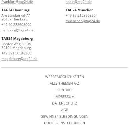
frankfurt@tag24.de
koeln@tag24.de
TAG24 Hamburg
TAG24 München
Am Sandtorkai 77
+49 89 215390320
20457 Hamburg
muenchen@tag24.de
+49 40 228608090
hamburg@tag24.de
TAG24 Magdeburg
Breiter Weg 8-10A
39104 Magdeburg
+49 391 50548260
magdeburg@tag24.de
WERBEMÖGLICHKEITEN
ALLE THEMEN A-Z
KONTAKT
IMPRESSUM
DATENSCHUTZ
AGB
GEWINNSPIELBEDINGUNGEN
COOKIE-EINSTELLUNGEN