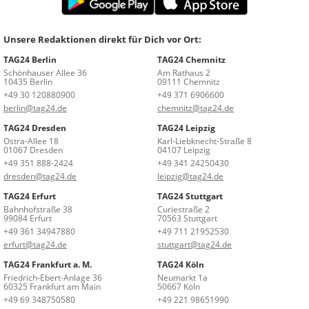
Unsere Redaktionen direkt für Dich vor Ort:
TAG24 Berlin
TAG24 Chemnitz
Schönhauser Allee 36
Am Rathaus 2
10435 Berlin
09111 Chemnitz
+49 30 120880900
+49 371 6906600
berlin@tag24.de
chemnitz@tag24.de
TAG24 Dresden
TAG24 Leipzig
Ostra-Allee 18
Karl-Liebknecht-Straße 8
01067 Dresden
04107 Leipzig
+49 351 888-2424
+49 341 24250430
dresden@tag24.de
leipzig@tag24.de
TAG24 Erfurt
TAG24 Stuttgart
Bahnhofstraße 38
Curiestraße 2
99084 Erfurt
70563 Stuttgart
+49 361 34947880
+49 711 21952530
erfurt@tag24.de
stuttgart@tag24.de
TAG24 Frankfurt a. M.
TAG24 Köln
Friedrich-Ebert-Anlage 36
Neumarkt 1a
60325 Frankfurt am Main
50667 Köln
+49 69 348750580
+49 221 98651990