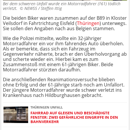
Bei dem schweren Unfall wurde ein Motorradfahrer (†61) tödlich
verletzt. ©
NEWS5 / Steffen Ittig
Die beiden Biker waren zusammen auf der B89 in Kloster
Veilsdorf in Fahrtrichtung Eisfeld (
Thüringen
) unterwegs.
Sie sollen den Angaben nach aus Belgien stammen.
Wie die Polizei mitteilte, wollte ein 32-jähriger
Motorradfahrer ein vor ihm fahrendes Auto überholen.
Als er bemerkte, dass sich ein Fahrzeug im
Gegenverkehr näherte, brach er den Überholvorgang ab
und scherte wieder ein. Hierbei kam es zum
Zusammenstoß mit einem 61-jährigen Biker. Beide
Motorradfahrer stürzten daraufhin.
Die anschließenden Reanimationsversuche blieben
ohne Erfolg und der 61-Jährige starb noch am Unfallort.
Der jüngere Motorradfahrer wurde schwer verletzt ins
Krankenhaus nach Hildburghausen gebracht.
THÜRINGEN UNFALL
FAHRRAD AUF GLEISEN UND BESCHÄDIGTE
FENSTER: ZWEI GEFÄHRLICHE EINGRIFFE IN DEN
BAHNVERKEHR