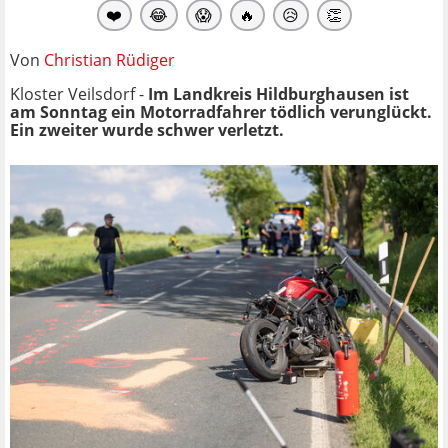
❤️
😂
😱
🔥
😥
👏
Von
Christian Rüdiger
Kloster Veilsdorf -
Im Landkreis Hildburghausen ist
am Sonntag ein Motorradfahrer tödlich verunglückt.
Ein zweiter wurde schwer verletzt.