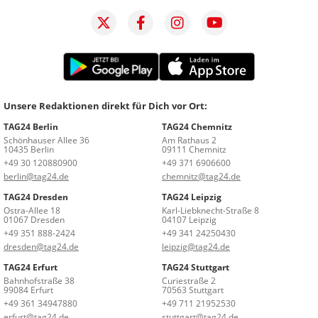
Unsere Redaktionen direkt für Dich vor Ort:
TAG24 Berlin
TAG24 Chemnitz
Schönhauser Allee 36
Am Rathaus 2
10435 Berlin
09111 Chemnitz
+49 30 120880900
+49 371 6906600
berlin@tag24.de
chemnitz@tag24.de
TAG24 Dresden
TAG24 Leipzig
Ostra-Allee 18
Karl-Liebknecht-Straße 8
01067 Dresden
04107 Leipzig
+49 351 888-2424
+49 341 24250430
dresden@tag24.de
leipzig@tag24.de
TAG24 Erfurt
TAG24 Stuttgart
Bahnhofstraße 38
Curiestraße 2
99084 Erfurt
70563 Stuttgart
+49 361 34947880
+49 711 21952530
erfurt@tag24.de
stuttgart@tag24.de