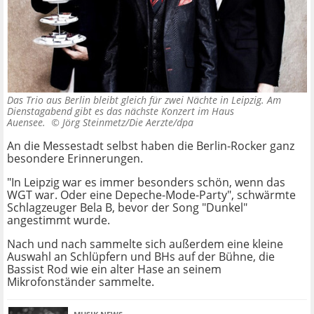
Das Trio aus Berlin bleibt gleich für zwei Nächte in Leipzig. Am
Dienstagabend gibt es das nächste Konzert im Haus
Auensee. ©
Jörg Steinmetz/Die Aerzte/dpa
An die Messestadt selbst haben die Berlin-Rocker ganz
besondere Erinnerungen.
"In Leipzig war es immer besonders schön, wenn das
WGT war. Oder eine Depeche-Mode-Party", schwärmte
Schlagzeuger Bela B, bevor der Song "Dunkel"
angestimmt wurde.
Nach und nach sammelte sich außerdem eine kleine
Auswahl an Schlüpfern und BHs auf der Bühne, die
Bassist Rod wie ein alter Hase an seinem
Mikrofonständer sammelte.