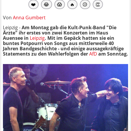
❤️
😂
😱
🔥
😥
👏
Von
Anna Gumbert
Leipzig -
Am Montag gab die Kult-Punk-Band "Die
Ärzte" ihr erstes von zwei Konzerten im Haus
Auensee in
Leipzig
. Mit im Gepäck hatten sie ein
buntes Potpourri von Songs aus mittlerweile 40
Jahren Bandgeschichte - und einige aussagekräftige
Statements zu den Wahlerfolgen der
AfD
am Sonntag.