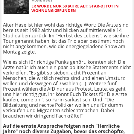
MUSIK NEWS
ER WURDE NUR 50 JAHRE ALT: STAR-DJ TOT IN
WOHNUNG GEFUNDEN
Alter Hase ist hier wohl das richtige Wort: Die Ärzte sind
bereits seit 1982 aktiv und blicken auf mittlerweile 14
Studioalben zurück. Im "Herbst des Lebens", wie sie ihre
Tour genannt haben, ist das Trio aber bestimmt noch
nicht angekommen, wie die energiegeladene Show am
Montag zeigte.
Wie es sich für richtige Punks gehört, konnten sich Die
Ärzte natürlich auch ein paar politische Statements nicht
verkneifen. "Es gibt so sieben, acht Prozent an
Menschen, die wirklich rechts sind und einen Umsturz
wollen und deswegen AfD wählen (...). Weitere fünf
Prozent wählen die AfD nur aus Protest. Leute, es geht
uns hier richtig gut, Ihr könnt Euch Tickets für Die Ärzte
kaufen, come on!", so Farin sarkastisch. Und: "Die
Bildzeitung und rechte Politiker wollen uns für dumm
verkaufen und Migranten schlechtmachen. Dabei
brauchen wir dringend Fachkräfte!"
Auf die ernste Ansprache folgten nach "Herrliche
Jahre" noch diverse Zugaben, bevor das erschöpfte,