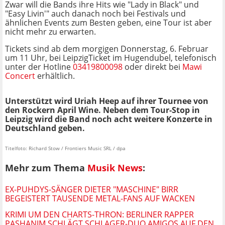
Zwar will die Bands ihre Hits wie "Lady in Black" und
"Easy Livin'" auch danach noch bei Festivals und
ähnlichen Events zum Besten geben, eine Tour ist aber
nicht mehr zu erwarten.
Tickets sind ab dem morgigen Donnerstag, 6. Februar
um 11 Uhr, bei LeipzigTicket im Hugendubel, telefonisch
unter der Hotline
03419800098
oder direkt bei
Mawi
Concert
erhältlich.
Unterstützt wird
Uriah Heep auf ihrer Tournee von
den Rockern April Wine.
Neben dem Tour-Stop in
Leipzig wird die Band noch acht weitere Konzerte in
Deutschland geben.
Titelfoto: Richard Stow / Frontiers Music SRL / dpa
Mehr zum Thema
Musik News
:
EX-PUHDYS-SÄNGER DIETER "MASCHINE" BIRR
BEGEISTERT TAUSENDE METAL-FANS AUF WACKEN
KRIMI UM DEN CHARTS-THRON: BERLINER RAPPER
PASHANIM SCHLÄGT SCHLAGER-DUO AMIGOS AUF DEN