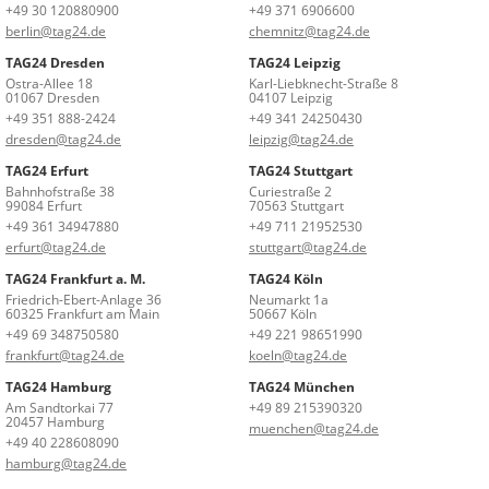
+49 30 120880900
+49 371 6906600
berlin@tag24.de
chemnitz@tag24.de
TAG24 Dresden
TAG24 Leipzig
Ostra-Allee 18
Karl-Liebknecht-Straße 8
01067 Dresden
04107 Leipzig
+49 351 888-2424
+49 341 24250430
dresden@tag24.de
leipzig@tag24.de
TAG24 Erfurt
TAG24 Stuttgart
Bahnhofstraße 38
Curiestraße 2
99084 Erfurt
70563 Stuttgart
+49 361 34947880
+49 711 21952530
erfurt@tag24.de
stuttgart@tag24.de
TAG24 Frankfurt a. M.
TAG24 Köln
Friedrich-Ebert-Anlage 36
Neumarkt 1a
60325 Frankfurt am Main
50667 Köln
+49 69 348750580
+49 221 98651990
frankfurt@tag24.de
koeln@tag24.de
TAG24 Hamburg
TAG24 München
Am Sandtorkai 77
+49 89 215390320
20457 Hamburg
muenchen@tag24.de
+49 40 228608090
hamburg@tag24.de