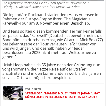
Die legendäre Rockband Uriah Heep spielt im November in
Leipzig. ©
Richard Stow / Frontiers Music SRL / dpa
Die legendäre Rockband stattet dem Haus Auensee im
Rahmen der Europa-Etappe ihrer "The Magician's
Farewell"-Tour am 8. November einen Besuch ab.
Und Fans sollten diesen kommenden Termin keinesfalls
verpassen, das "Farewell" (Deutsch: Lebewohl) meint die
Band nämlich durchaus ernst, wie Gitarrist Mick Box (77)
bei Bekanntgabe der Tour verlauten ließ: "Keiner von
uns wird jünger, und deshalb haben wir leider
beschlossen, ab 2025 nicht mehr auf Welttournee zu
gehen."
Uriah Heep habe sich 55 Jahre nach der Gründung nun
vorgenommen, die "letzte Reise auf der Straße"
anzutreten und in den kommenden zwei bis drei Jahren
so viele Orte wie möglich zu bespielen.
MUSIK NEWS
"ATEMLOS", "MAMBO NO. 5", "BIG IN JAPAN": HAT
KÜNSTLICHE INTELLIGENZ DIESE HITS GEKLAUT?