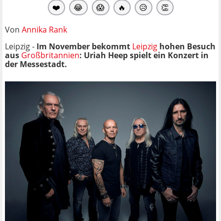
❤️
😂
😱
🔥
😥
👏
Von
Annika Rank
Leipzig -
Im November bekommt
Leipzig
hohen Besuch
aus
Großbritannien
: Uriah Heep spielt ein Konzert in
der Messestadt.