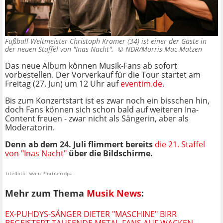
Fußball-Weltmeister Christoph Kramer (34) ist einer der Gäste in
der neuen Staffel von "Inas Nacht". ©
NDR/Morris Mac Matzen
Das neue Album können Musik-Fans ab sofort
vorbestellen. Der Vorverkauf für die Tour startet am
Freitag (27. Jun) um 12 Uhr auf
eventim.de
.
Bis zum Konzertstart ist es zwar noch ein bisschen hin,
doch Fans können sich schon bald auf weiteren Ina-
Content freuen - zwar nicht als Sängerin, aber als
Moderatorin.
Denn ab dem 24. Juli flimmert bereits
die 21. Staffel
von "Inas Nacht"
über die Bildschirme.
Titelfoto: Swen Pförtner/dpa
Mehr zum Thema
Musik News
:
EX-PUHDYS-SÄNGER DIETER "MASCHINE" BIRR
BEGEISTERT TAUSENDE METAL-FANS AUF WACKEN