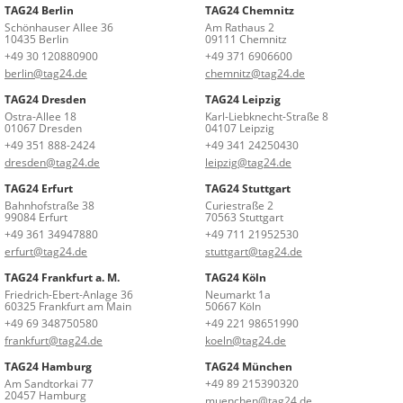
TAG24 Berlin
TAG24 Chemnitz
Schönhauser Allee 36
Am Rathaus 2
10435 Berlin
09111 Chemnitz
+49 30 120880900
+49 371 6906600
berlin@tag24.de
chemnitz@tag24.de
TAG24 Dresden
TAG24 Leipzig
Ostra-Allee 18
Karl-Liebknecht-Straße 8
01067 Dresden
04107 Leipzig
+49 351 888-2424
+49 341 24250430
dresden@tag24.de
leipzig@tag24.de
TAG24 Erfurt
TAG24 Stuttgart
Bahnhofstraße 38
Curiestraße 2
99084 Erfurt
70563 Stuttgart
+49 361 34947880
+49 711 21952530
erfurt@tag24.de
stuttgart@tag24.de
TAG24 Frankfurt a. M.
TAG24 Köln
Friedrich-Ebert-Anlage 36
Neumarkt 1a
60325 Frankfurt am Main
50667 Köln
+49 69 348750580
+49 221 98651990
frankfurt@tag24.de
koeln@tag24.de
TAG24 Hamburg
TAG24 München
Am Sandtorkai 77
+49 89 215390320
20457 Hamburg
muenchen@tag24.de