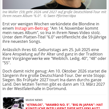
Ina Müller (59) geht 2026 und 2027 auf große Deutschland-Tour mit
ihrem neuen Album "6.0". ©
Swen Pförtner/dpa
Erst vor wenigen Wochen verkündete die Blondine in
einem
Instagram-Beitrag
: "Am 14. November kommt
mein neues Album", so Ina in ihrem News-Video stolz.
Unter dem Platten-Titel "6.0" veröffentlicht die 59-Jährige
ihre neuesten Songs.
Anlässlich ihres 60. Geburtstags am 25. Juli 2025 eine
klare Anspielung auf ihr Alter und ganz in der Tradition
ihrer Vorgängerwerke wie "Weiblich. Ledig. 40", "48" oder
"55".
Doch damit nicht genug: Am 10. Oktober 2026 startet die
Sängerin ihre große Deutschland-Tour. Der erste Stopp:
Siegen. Bis Frühjahr 2027 tourt Ina dann durchs ganze
Land. Den letzten Termin gibt es dann am 13. März 2027
in der Westfalenhalle in Dortmund.
MUSIK NEWS
"ATEMLOS", "MAMBO NO. 5", "BIG IN JAPAN": HAT
KÜNSTLICHE INTELLIGENZ DIESE HITS GEKLAUT?