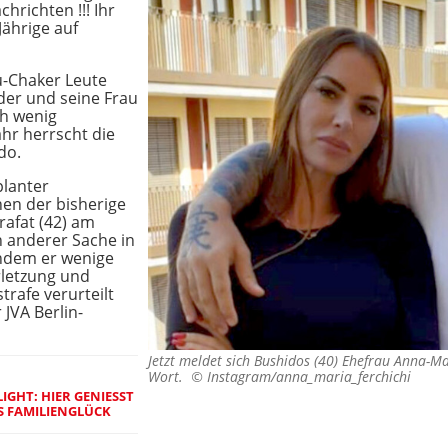
hrichten !!! Ihr
Jährige auf
u-Chaker Leute
der und seine Frau
ch wenig
hr herrscht die
do.
planter
en der bisherige
afat (42) am
n anderer Sache in
chdem er wenige
letzung und
rafe verurteilt
 JVA Berlin-
Jetzt meldet sich Bushidos (40) Ehefrau Anna-Ma
Wort. ©
Instagram/anna_maria_ferchichi
HT: HIER GENIESST "
 FAMILIENGLÜCK