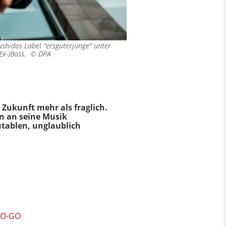
Bushidos Label "ersguterjunge" unter
 (Ex-)Boss. ©
DPA
Zukunft mehr als fraglich.
n an seine Musik
utablen, unglaublich
NO-GO