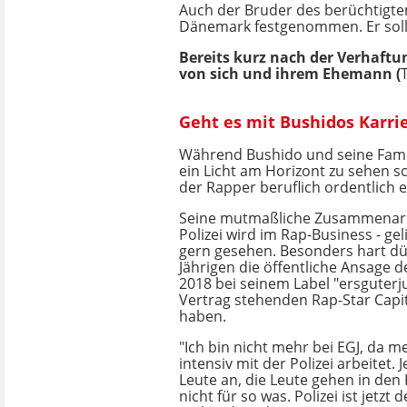
Auch der Bruder des berüchtigten
Dänemark festgenommen. Er soll 
Bereits kurz nach der Verhaftu
von sich und ihrem Ehemann (
Geht es mit Bushidos Karri
Während Bushido und seine Famil
ein Licht am Horizont zu sehen s
der Rapper beruflich ordentlich 
Seine mutmaßliche Zusammenarb
Polizei wird im Rap-Business - gel
gern gesehen. Besonders hart dü
Jährigen die öffentliche Ansage des
2018 bei seinem Label "ersguterj
Vertrag stehenden Rap-Star Capit
haben.
"Ich bin nicht mehr bei EGJ, da m
intensiv mit der Polizei arbeitet. J
Leute an, die Leute gehen in den 
nicht für so was. Polizei ist jetzt 