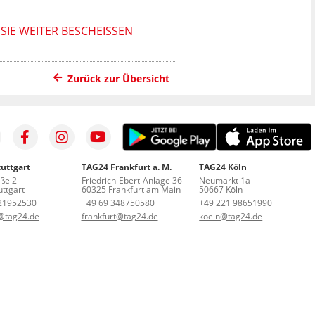
IE WEITER BESCHEISSEN K
Zurück zur Übersicht
uttgart
TAG24 Frankfurt a. M.
TAG24 Köln
aße 2
Friedrich-Ebert-Anlage 36
Neumarkt 1a
ttgart
60325 Frankfurt am Main
50667 Köln
21952530
+49 69 348750580
+49 221 98651990
t@tag24.de
frankfurt@tag24.de
koeln@tag24.de