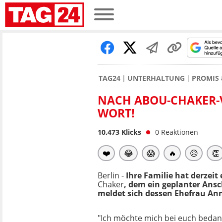
TAG24
UNTERHALTUNG
PROMIS 
NACH ABOU-CHAKER-V
WORT!
10.473
Klicks
0
Reaktionen
❤️
😂
😱
🔥
😥
👏
Berlin -
Ihre Familie hat derzei
Chaker
, dem ein geplanter Ans
meldet sich dessen Ehefrau Ann
"Ich möchte mich bei euch bedan