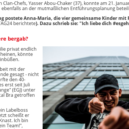
 Clan-Chefs, Yasser Abou-Chaker (37), konnte am 21. Januar
ebenfalls an der mutmaßlichen Entführungsplanung beteili
ng postete Anna-Maria, die vier gemeinsame Kinder mit 
TAG24 berichtete
). Dazu schrieb sie: "Ich liebe dich #esge
ere bergab?
ie privat endlich
cheinen, könnte
einbüßen.
eit mit der
inde gesagt - nicht
rfte den 40-
 erst seit Juli
unge" (EGJ) unter
al Bra getroffen
ein Labelboss
etzt scheißt er
Knast. Ich bin
dein Team!",