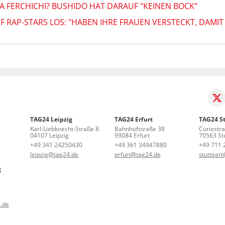
A FERCHICHI? BUSHIDO HAT DARAUF "KEINEN BOCK"
 RAP-STARS LOS: "HABEN IHRE FRAUEN VERSTECKT, DAMIT S
TAG24 Leipzig
TAG24 Erfurt
TAG24 St
Karl-Liebknecht-Straße 8
Bahnhofstraße 38
Curiestr
04107 Leipzig
99084 Erfurt
70563 Stu
+49 341 24250430
+49 361 34947880
+49 711 
leipzig@tag24.de
erfurt@tag24.de
stuttgar
g
.de