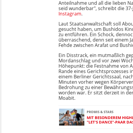
Anteilnahme und all die lieben Nac
seid wunderbar", schreibt die 37-
Instagram
.
Laut Staatsanwaltschaft soll Abo
gesucht haben, um Bushidos Kin
zu entführen. Ein Schock, denno
überraschend, denn seit einem Ja
Fehde zwischen Arafat und Bushi
Ein Disstrack, ein mutmaßlich ge
Mordanschlag und vor zwei Woch
Höhepunkt: die Festnahme von Ar
Rande eines Gerichtsprozesses i
einem Berliner Gerichtssaal, na
Minuten vorher wegen Körperver
Bedrohung zu einer Bewährungsst
worden war. Er sitzt derzeit in der
Moabit.
PROMIS & STARS
MIT BESONDEREM HIGHLIG
LET'S DANCE"-PAAR DAS