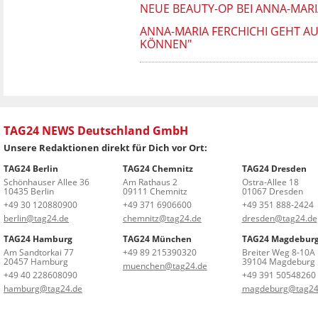
NEUE BEAUTY-OP BEI ANNA-MARI
ANNA-MARIA FERCHICHI GEHT AUF
ÖNNEN"
TAG24 NEWS Deutschland GmbH
Unsere Redaktionen direkt für Dich vor Ort:
TAG24 Berlin
TAG24 Chemnitz
TAG24 Dresden
Schönhauser Allee 36
Am Rathaus 2
Ostra-Allee 18
10435 Berlin
09111 Chemnitz
01067 Dresden
+49 30 120880900
+49 371 6906600
+49 351 888-2424
berlin@tag24.de
chemnitz@tag24.de
dresden@tag24.de
TAG24 Hamburg
TAG24 München
TAG24 Magdebur
Am Sandtorkai 77
+49 89 215390320
Breiter Weg 8-10A
20457 Hamburg
39104 Magdeburg
muenchen@tag24.de
+49 40 228608090
+49 391 50548260
hamburg@tag24.de
magdeburg@tag24