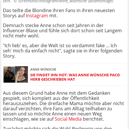
sein. ©
Screenshot/Instagram/anne_wuensche (Bildmontage)
Das teilte die Blondine ihren Fans in ihren neuesten
Storys auf
Instagram
mit.
Demnach stecke Anne schon seit Jahren in der
Influencer-Blase und fühle sich dort schon seit Langem
nicht mehr wohl.
"Ich lieb' es, aber die Welt ist so verdammt fake ... Ich
seh' mich da einfach nicht", sagte sie in ihrer folgenden
Story.
ANNE WÜNSCHE
SIE FINDET IHN HOT: WAS ANNE WÜNSCHE PACO
HERB GESCHRIEBEN HAT
Aus diesem Grund habe Anne mit dem Gedanken
gespielt, sich komplett aus der Öffentlichkeit
herauszuziehen. Die dreifache Mama möchte aber nicht
darauf verzichten, ihre Fans am Alltag teilhaben zu
lassen und so möchte Anne einen neuen Weg
einschlagen, wie sie auf
Social Media
berichtet.
Zunächst möchte sich die Wahl-Berlinerin von den