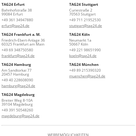
TAG24 Erfurt
TAG24 Stuttgart
Bahnhofstraße 38
Curiestraße 2
99084 Erfurt
70563 Stuttgart
+49 361 34947880
+49 711 21952530
erfurt@tag24.de
stuttgart@tag24.de
TAG24 Frankfurt a. M.
TAG24 Köln
Friedrich-Ebert-Anlage 36
Neumarkt 1a
60325 Frankfurt am Main
50667 Köln
+49 69 348750580
+49 221 98651990
frankfurt@tag24.de
koeln@tag24.de
TAG24 Hamburg
TAG24 München
Am Sandtorkai 77
+49 89 215390320
20457 Hamburg
muenchen@tag24.de
+49 40 228608090
hamburg@tag24.de
TAG24 Magdeburg
Breiter Weg 8-10A
39104 Magdeburg
+49 391 50548260
magdeburg@tag24.de
WERBEMÖGLICHKEITEN