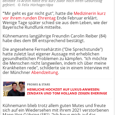
beliebte TV-Ärztin hatte erst kurz zuvor noch ihren Geburtstag
gefeiert. ©
Felix Hörhager/dpa
"
Mir geht es gar nicht gut", hatte die
Medizinerin kurz
vor ihrem runden Ehrentag
Ende Februar erklärt.
Wenige Tage später schied sie aus dem Leben, wie der
Bayerische Rundfunk mitteilte.
Kühnemanns langjährige Freundin Carolin Reiber (84)
habe dies dem BR entsprechend bestätigt.
Die angesehene Fernsehärztin ("Die Sprechstunde")
hatte zuletzt laut eigener Aussage mit erheblichen
gesundheitlichen Problemen zu kämpfen. "Ich möchte
die Menschen nicht langweilen, indem ich über meine
Krankheiten rede", schilderte sie in einem Interview mit
der Münchner
Abendzeitung
.
PROMIS & STARS
HEIMLICHE HOCHZEIT AUF LUXUS-ANWESEN:
ZENDAYA UND TOM HOLLAND ZEIGEN EHERINGE
Kühnemann blieb trotz allem guten Mutes und freute
sich auf ein Wiedersehen mit ihrem 2021 verstorbenen
Mann Jörg Gühring (†81). "Ich freue mich auf das