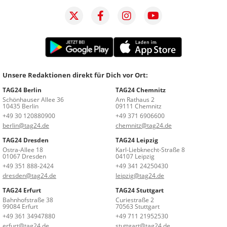
Unsere Redaktionen direkt für Dich vor Ort:
TAG24 Berlin
TAG24 Chemnitz
Schönhauser Allee 36
Am Rathaus 2
10435 Berlin
09111 Chemnitz
+49 30 120880900
+49 371 6906600
berlin@tag24.de
chemnitz@tag24.de
TAG24 Dresden
TAG24 Leipzig
Ostra-Allee 18
Karl-Liebknecht-Straße 8
01067 Dresden
04107 Leipzig
+49 351 888-2424
+49 341 24250430
dresden@tag24.de
leipzig@tag24.de
TAG24 Erfurt
TAG24 Stuttgart
Bahnhofstraße 38
Curiestraße 2
99084 Erfurt
70563 Stuttgart
+49 361 34947880
+49 711 21952530
erfurt@tag24.de
stuttgart@tag24.de