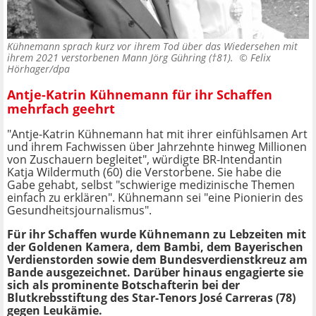
Kühnemann sprach kurz vor ihrem Tod über das Wiedersehen mit
ihrem 2021 verstorbenen Mann Jörg Gühring (†81). ©
Felix
Hörhager/dpa
Antje-Katrin Kühnemann für ihr Schaffen
mehrfach geehrt
"Antje-Katrin Kühnemann hat mit ihrer einfühlsamen Art
und ihrem Fachwissen über Jahrzehnte hinweg Millionen
von Zuschauern begleitet", würdigte BR-Intendantin
Katja Wildermuth (60) die Verstorbene. Sie habe die
Gabe gehabt, selbst "schwierige medizinische Themen
einfach zu erklären". Kühnemann sei "eine Pionierin des
Gesundheitsjournalismus".
Für ihr Schaffen wurde Kühnemann zu Lebzeiten mit
der Goldenen Kamera, dem Bambi, dem Bayerischen
Verdienstorden sowie dem Bundesverdienstkreuz am
Bande ausgezeichnet. Darüber hinaus engagierte sie
sich als prominente Botschafterin bei der
Blutkrebsstiftung des Star-Tenors José Carreras (78)
gegen Leukämie
.