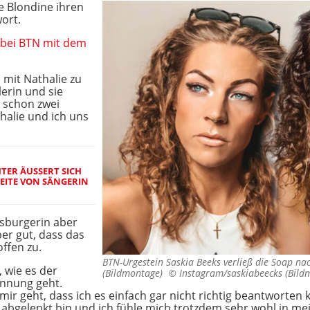
e Blondine ihren
ort.
 bei BTN mit dem
 mit Nathalie zu
lerin und sie
 schon zwei
halie und ich uns
TER ÄUSSERT SICH Z
EITE VON SÄNGERIN M
isburgerin aber
ber gut, dass das
offen zu.
BTN-Urgestein Saskia Beeks verließ die Soap nac
, wie es der
(Bildmontage) ©
Instagram/saskiabeecks (Bild
ennung geht.
ir geht, dass ich es einfach gar nicht richtig beantworten 
hr abgelenkt bin und ich fühle mich trotzdem sehr wohl in m