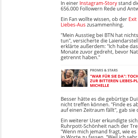
In einer
Instagram-Story
stand di
656.000 Followern Rede und Antw
Ein Fan wollte wissen, ob der
Exit
Liebes-Aus
zusammenhing.
"Mein Ausstieg bei BTN hat nichts
tun", versicherte die Laiendarstel
erklärte außerdem: "Ich habe das
Monate zuvor gedreht, bevor Nat
getrennt haben."
PROMIS & STARS
"WAR FÜR SIE DA": TOCH
UR BITTEREN LIEBES-PL
ICHELLE
Besser hätte es die gebürtige Du
nicht treffen können. "Finde es a
auf einen Zeitraum fällt", gab sie 
Ein weiterer User erkundigte sich
Ruhrpott-Schönheit nach der Tr
"Wenn mich jemand fragt, wie es m
in Worte zu fassen. "Weil ich se