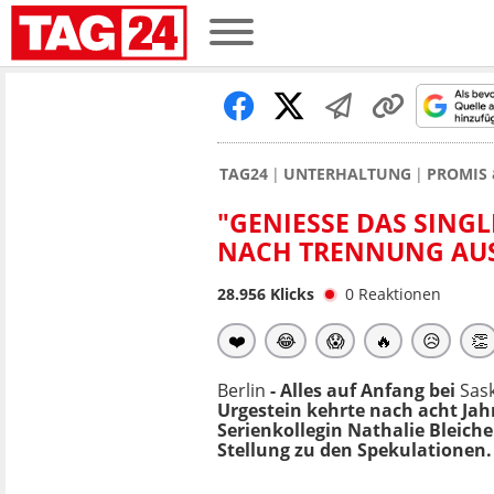
TAG24
UNTERHALTUNG
PROMIS 
"GENIESSE DAS SINGLE
ACH TRENNUNG AUS
28.956
Klicks
0
Reaktionen
❤️
😂
😱
🔥
😥
👏
Berlin
- Alles auf Anfang bei
Sas
Urgestein kehrte nach acht Ja
Serienkollegin Nathalie Bleich
Stellung zu den Spekulationen.