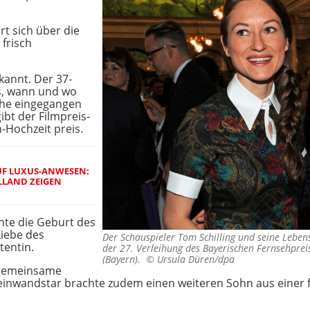
 sich über die
 frisch
kannt. Der 37-
us, wann und wo
Ehe eingegangen
ibt der Filmpreis-
-Hochzeit preis.
UF LUXUS-ANWESEN:
LAND ZEIGEN
nte die Geburt des
iebe des
Der Schauspieler Tom Schilling und seine Leben
tentin.
der 27. Verleihung des Bayerischen Fernsehpre
(Bayern). ©
Ursula Düren/dpa
 gemeinsame
Leinwandstar brachte zudem einen weiteren Sohn aus einer f