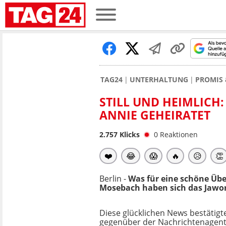
TAG24
UNTERHALTUNG
PROMIS 
STILL UND HEIMLICH:
ANNIE GEHEIRATET
2.757
Klicks
0
Reaktionen
❤️
😂
😱
🔥
😥
👏
Berlin -
Was für eine schöne Übe
Mosebach haben sich das Jawor
Diese glücklichen News bestätigt
gegenüber der Nachrichtenagent