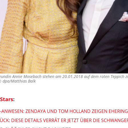
Freundin Annie Mosebach stehen am 20.01.2018 auf dem roten Teppich z
 ©
dpa/Matthias Balk
Stars
:
S-ANWESEN: ZENDAYA UND TOM HOLLAND ZEIGEN EHERING
CK: DIESE DETAILS VERRÄT ER JETZT ÜBER DIE SCHWANG