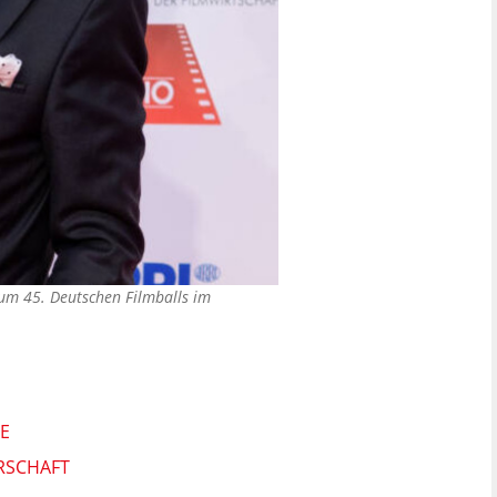
um 45. Deutschen Filmballs im
E
ERSCHAFT