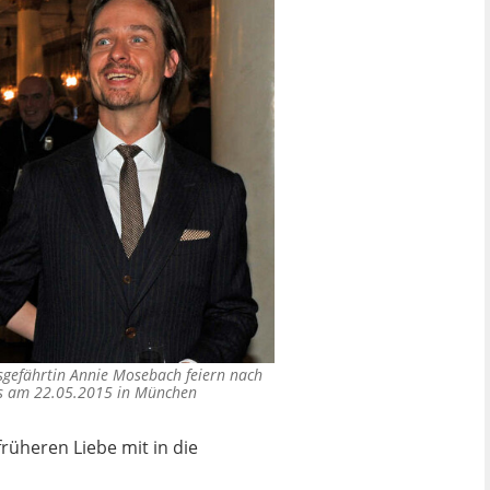
sgefährtin Annie Mosebach feiern nach
is am 22.05.2015 in München
rüheren Liebe mit in die