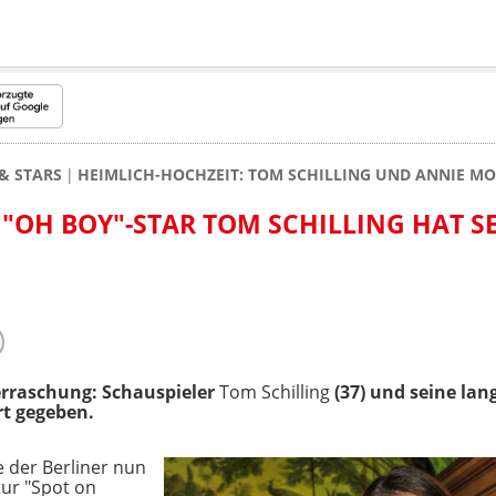
& STARS
HEIMLICH-HOCHZEIT: TOM SCHILLING UND ANNIE M
 "OH BOY"-STAR TOM SCHILLING HAT S
rraschung: Schauspieler
Tom Schilling
(37) und seine lan
t gegeben.
e der Berliner nun
ur "Spot on