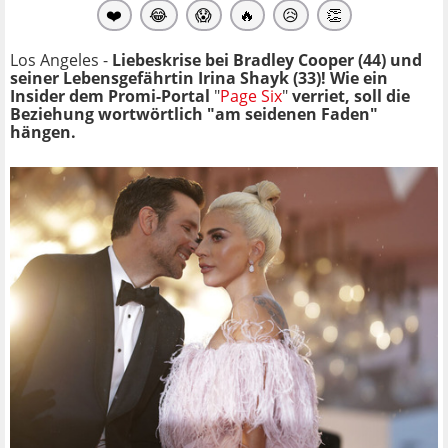
❤️
😂
😱
🔥
😥
👏
Los Angeles -
Liebeskrise bei Bradley Cooper (44) und
seiner Lebensgefährtin Irina Shayk (33)! Wie ein
Insider dem Promi-Portal
"
Page Six
"
verriet, soll die
Beziehung wortwörtlich "am seidenen Faden"
hängen.