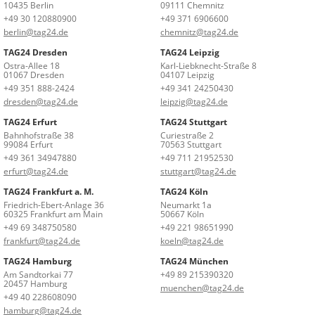
10435 Berlin
09111 Chemnitz
+49 30 120880900
+49 371 6906600
berlin@tag24.de
chemnitz@tag24.de
TAG24 Dresden
TAG24 Leipzig
Ostra-Allee 18
Karl-Liebknecht-Straße 8
01067 Dresden
04107 Leipzig
+49 351 888-2424
+49 341 24250430
dresden@tag24.de
leipzig@tag24.de
TAG24 Erfurt
TAG24 Stuttgart
Bahnhofstraße 38
Curiestraße 2
99084 Erfurt
70563 Stuttgart
+49 361 34947880
+49 711 21952530
erfurt@tag24.de
stuttgart@tag24.de
TAG24 Frankfurt a. M.
TAG24 Köln
Friedrich-Ebert-Anlage 36
Neumarkt 1a
60325 Frankfurt am Main
50667 Köln
+49 69 348750580
+49 221 98651990
frankfurt@tag24.de
koeln@tag24.de
TAG24 Hamburg
TAG24 München
Am Sandtorkai 77
+49 89 215390320
20457 Hamburg
muenchen@tag24.de
+49 40 228608090
hamburg@tag24.de