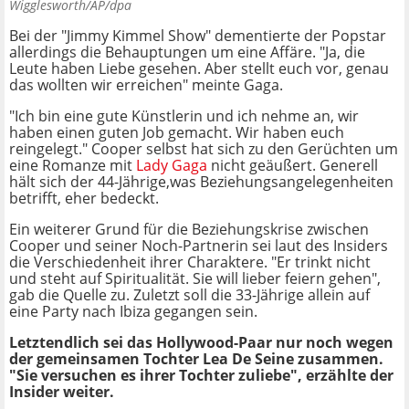
Wigglesworth/AP/dpa
Bei der "Jimmy Kimmel Show" dementierte der Popstar
allerdings die Behauptungen um eine Affäre. "Ja, die
Leute haben Liebe gesehen. Aber stellt euch vor, genau
das wollten wir erreichen" meinte Gaga.
"Ich bin eine gute Künstlerin und ich nehme an, wir
haben einen guten Job gemacht. Wir haben euch
reingelegt." Cooper selbst hat sich zu den Gerüchten um
eine Romanze mit
Lady Gaga
nicht geäußert. Generell
hält sich der 44-Jährige,was Beziehungsangelegenheiten
betrifft, eher bedeckt.
Ein weiterer Grund für die Beziehungskrise zwischen
Cooper und seiner Noch-Partnerin sei laut des Insiders
die Verschiedenheit ihrer Charaktere. "Er trinkt nicht
und steht auf Spiritualität. Sie will lieber feiern gehen",
gab die Quelle zu. Zuletzt soll die 33-Jährige allein auf
eine Party nach Ibiza gegangen sein.
Letztendlich sei das Hollywood-Paar nur noch wegen
der gemeinsamen Tochter Lea De Seine zusammen.
"Sie versuchen es ihrer Tochter zuliebe", erzählte der
Insider weiter.