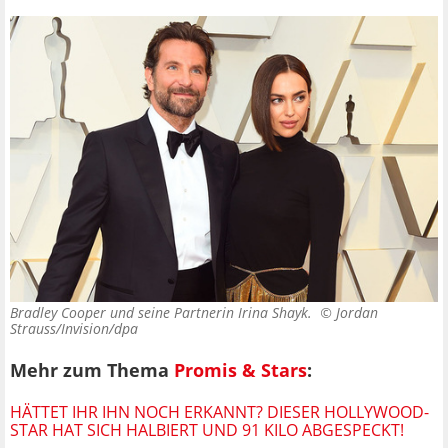
Bradley Cooper und seine Partnerin Irina Shayk. ©
Jordan
Strauss/Invision/dpa
Mehr zum Thema
Promis & Stars
:
HÄTTET IHR IHN NOCH ERKANNT? DIESER HOLLYWOOD-
STAR HAT SICH HALBIERT UND 91 KILO ABGESPECKT!