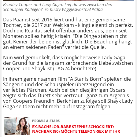
Bradley Cooper und Lady Gaga: Lief da was zwischen den
Schauspiel-Kollegen? ©
Kirsty Wigglesworth/AP/dpa
Das Paar ist seit 2015 liiert und hat eine gemeinsame
Tochter, die 2017 zur Welt kam - klingt eigentlich perfekt.
Doch die Realität sieht offenbar anders aus, denn seit
Monaten soll es heftig kriseln. "Die Dinge stehen nicht
gut. Keiner der beiden ist glücklich. Die Beziehung hängt
an einem seidenen Faden" verriet die Quelle.
Nun wird gemunkelt, dass möglicherweise Lady Gaga
der Grund für die langsam zerbrechende Liebe zwischen
Cooper und Shayk ist (TAG24 berichtete).
In ihrem gemeinsamen Film "A Star Is Born" spielten die
Sängerin und der Schauspieler überzeugend ein
verliebtes Pärchen. Auch bei den diesjährigen Oscars
zeigte sich das Duett sehr vertraut - ganz zum Ärgernis
von Coopers Freundin. Berichten zufolge soll Shayk Lady
Gaga seitdem nicht mehr auf Instagram folgen.
PROMIS & STARS
EX-BACHELOR-BABE STEPHIE SCHOCKIERT:
NACHBAR (80) MÖCHTE TELEFON-SEX MIT IHR