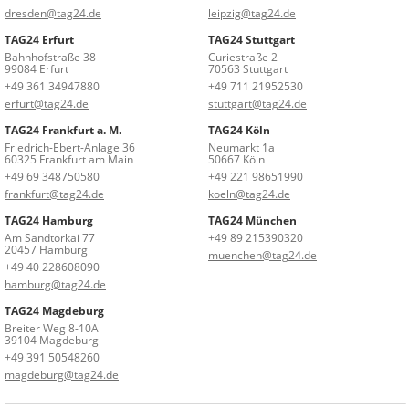
dresden@tag24.de
leipzig@tag24.de
TAG24 Erfurt
TAG24 Stuttgart
Bahnhofstraße 38
Curiestraße 2
99084 Erfurt
70563 Stuttgart
+49 361 34947880
+49 711 21952530
erfurt@tag24.de
stuttgart@tag24.de
TAG24 Frankfurt a. M.
TAG24 Köln
Friedrich-Ebert-Anlage 36
Neumarkt 1a
60325 Frankfurt am Main
50667 Köln
+49 69 348750580
+49 221 98651990
frankfurt@tag24.de
koeln@tag24.de
TAG24 Hamburg
TAG24 München
Am Sandtorkai 77
+49 89 215390320
20457 Hamburg
muenchen@tag24.de
+49 40 228608090
hamburg@tag24.de
TAG24 Magdeburg
Breiter Weg 8-10A
39104 Magdeburg
+49 391 50548260
magdeburg@tag24.de