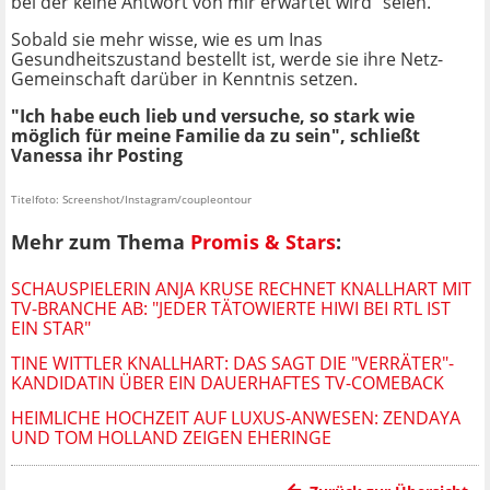
bei der keine Antwort von mir erwartet wird" seien.
Sobald sie mehr wisse, wie es um Inas
Gesundheitszustand bestellt ist, werde sie ihre Netz-
Gemeinschaft darüber in Kenntnis setzen.
"Ich habe euch lieb und versuche, so stark wie
möglich für meine Familie da zu sein", schließt
Vanessa ihr Posting
Titelfoto: Screenshot/Instagram/coupleontour
Mehr zum Thema
Promis & Stars
:
SCHAUSPIELERIN ANJA KRUSE RECHNET KNALLHART MIT
TV-BRANCHE AB: "JEDER TÄTOWIERTE HIWI BEI RTL IST
EIN STAR"
TINE WITTLER KNALLHART: DAS SAGT DIE "VERRÄTER"-
KANDIDATIN ÜBER EIN DAUERHAFTES TV-COMEBACK
HEIMLICHE HOCHZEIT AUF LUXUS-ANWESEN: ZENDAYA
UND TOM HOLLAND ZEIGEN EHERINGE