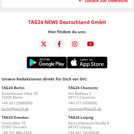
Zurück zur Übersicht
TAG24 NEWS Deutschland GmbH
Hier findest du uns:
Unsere Redaktionen direkt für Dich vor Ort:
TAG24 Berlin
TAG24 Chemnitz
Schönhauser Allee 36
Am Rathaus 2
10435 Berlin
09111 Chemnitz
+49 30 120880900
+49 371 6906600
berlin@tag24.de
chemnitz@tag24.de
TAG24 Dresden
TAG24 Leipzig
Ostra-Allee 18
Karl-Liebknecht-Straße 8
01067 Dresden
04107 Leipzig
+49 351 888-2424
+49 341 24250430