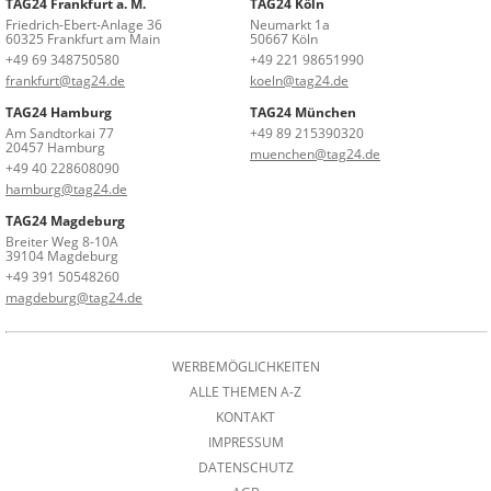
TAG24 Frankfurt a. M.
TAG24 Köln
Friedrich-Ebert-Anlage 36
Neumarkt 1a
60325 Frankfurt am Main
50667 Köln
+49 69 348750580
+49 221 98651990
frankfurt@tag24.de
koeln@tag24.de
TAG24 Hamburg
TAG24 München
Am Sandtorkai 77
+49 89 215390320
20457 Hamburg
muenchen@tag24.de
+49 40 228608090
hamburg@tag24.de
TAG24 Magdeburg
Breiter Weg 8-10A
39104 Magdeburg
+49 391 50548260
magdeburg@tag24.de
WERBEMÖGLICHKEITEN
ALLE THEMEN A-Z
KONTAKT
IMPRESSUM
DATENSCHUTZ