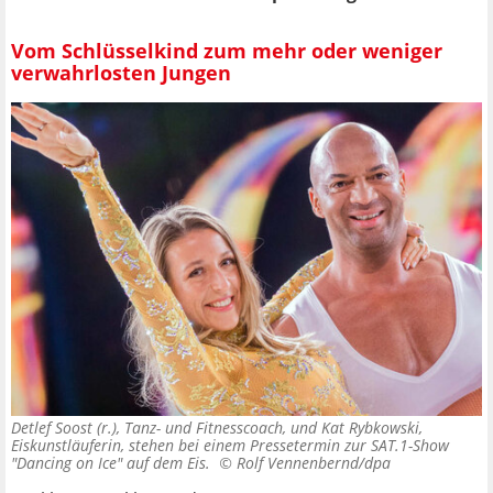
Vom Schlüsselkind zum mehr oder weniger
verwahrlosten Jungen
Detlef Soost (r.), Tanz- und Fitnesscoach, und Kat Rybkowski,
Eiskunstläuferin, stehen bei einem Pressetermin zur SAT.1-Show
"Dancing on Ice" auf dem Eis. ©
Rolf Vennenbernd/dpa