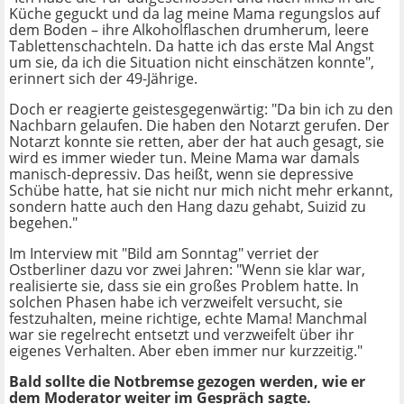
Küche geguckt und da lag meine Mama regungslos auf
dem Boden – ihre Alkoholflaschen drumherum, leere
Tablettenschachteln. Da hatte ich das erste Mal Angst
um sie, da ich die Situation nicht einschätzen konnte",
erinnert sich der 49-Jährige.
Doch er reagierte geistesgegenwärtig: "Da bin ich zu den
Nachbarn gelaufen. Die haben den Notarzt gerufen. Der
Notarzt konnte sie retten, aber der hat auch gesagt, sie
wird es immer wieder tun. Meine Mama war damals
manisch-depressiv. Das heißt, wenn sie depressive
Schübe hatte, hat sie nicht nur mich nicht mehr erkannt,
sondern hatte auch den Hang dazu gehabt, Suizid zu
begehen."
Im Interview mit "Bild am Sonntag" verriet der
Ostberliner dazu vor zwei Jahren: "Wenn sie klar war,
realisierte sie, dass sie ein großes Problem hatte. In
solchen Phasen habe ich verzweifelt versucht, sie
festzuhalten, meine richtige, echte Mama! Manchmal
war sie regelrecht entsetzt und verzweifelt über ihr
eigenes Verhalten. Aber eben immer nur kurzzeitig."
Bald sollte die Notbremse gezogen werden, wie er
dem Moderator weiter im Gespräch sagte.