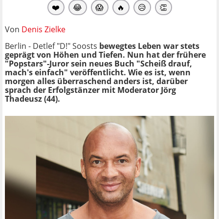
❤️
😂
😱
🔥
😥
👏
Von
Denis Zielke
Berlin - Detlef "D!" Soosts
bewegtes Leben war stets
geprägt von Höhen und Tiefen. Nun hat der frühere
"Popstars"-Juror sein neues Buch "Scheiß drauf,
mach's einfach" veröffentlicht. Wie es ist, wenn
morgen alles überraschend anders ist, darüber
sprach der Erfolgstänzer mit Moderator Jörg
Thadeusz (44).