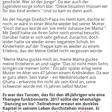
geschickt. Wer ist der Junge". Da war auch der
Jugendvorsorge sofort klar: "Diese Situation müssen wir
für das Kind ändern." Und so kam es dann auch.
Als der heutige Dreifach-Papa ins Heim kam, dachte er
noch, er wäre in einer Woche wieder bei seiner Mutter.
"Doch daraus wurde ein 'nie mehr zuhause bei Mama'".
Mit Zwölf hatte sie ihren Sohn noch einmal besucht.
Darüber hatte er sich sehr gefreut. Zunächst, doch
leider hatte sie wieder einen negativen Schub. Im
Kinderheim auf der Treppe kam es wieder zu einem
Erlebnis, das der kleine Detlef nicht vergessen würde.
"Meine Mama guckte mich an, meine Mama guckte
meine Erzieherin an und sagte: "Das ist nicht mein Sohn,
bringen sie meinen Sohn." Ein Jahr später erlag seine
Mutter im Alter von 47 Jahren einem Krebsleiden. Da war
er ganz allein. Sein Vater – ein Medizinstudent aus
Ghana – erkannte ihn nicht als sein Kind an, seine
Schwester wurde mit 15 Jahren selbst Mutter.
Es war das Tanzen, das für den 49-Jährigen wie eine
Therapie funktionierte. 2017 sollte der ehemalige
"Dancing on Ice"-Teilnehmer erneut ein dunkles
Kapitel in seinem Leben durchstehen müssen. Er