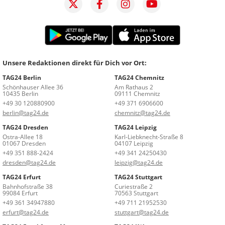
Unsere Redaktionen direkt für Dich vor Ort:
TAG24 Berlin
TAG24 Chemnitz
Schönhauser Allee 36
Am Rathaus 2
10435 Berlin
09111 Chemnitz
+49 30 120880900
+49 371 6906600
berlin@tag24.de
chemnitz@tag24.de
TAG24 Dresden
TAG24 Leipzig
Ostra-Allee 18
Karl-Liebknecht-Straße 8
01067 Dresden
04107 Leipzig
+49 351 888-2424
+49 341 24250430
dresden@tag24.de
leipzig@tag24.de
TAG24 Erfurt
TAG24 Stuttgart
Bahnhofstraße 38
Curiestraße 2
99084 Erfurt
70563 Stuttgart
+49 361 34947880
+49 711 21952530
erfurt@tag24.de
stuttgart@tag24.de