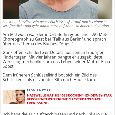
Soost hat kürzlich sein neues Buch "Scheiß drauf, mach's einfach"
veröffentlicht und geht damit auch auf Tour. ©
Annette Riedl/dpa
Am Mittwoch war der in Ost-Berlin geborene 1,90-Meter-
Choreograph zu Gast bei "Talk aus Berlin" und sprach
über das Thema des Buches: "Angst".
Ganz offen schilderte er Details aus seinen traurigen
Kindertagen. Mit vier Jahren bangte er ausgebildete
Werkzeugmechaniker um das Leben seiner Mutter Erna
Soost.
Dem früheren Schlüsselkind bot sich ein Bild des
Schreckens, als es von der Kita nach Hause kam.
PROMIS & STARS
HASSWELLE HAT SIE "GEBROCHEN": EX-DISNEY-STAR
VERÖFFENTLICHT EIGENE NACKTFOTOS NACH
ERPRESSUNG
"Ich habe die Tür aufgeschlossen und nach links in die