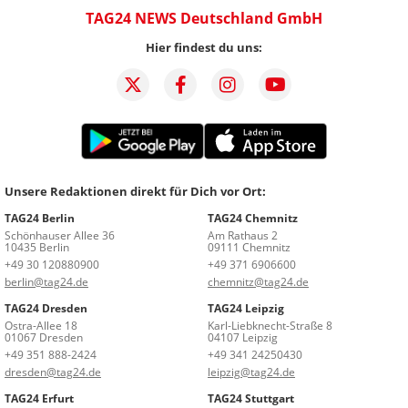
TAG24 NEWS Deutschland GmbH
Hier findest du uns:
Unsere Redaktionen direkt für Dich vor Ort:
TAG24 Berlin
TAG24 Chemnitz
Schönhauser Allee 36
Am Rathaus 2
10435 Berlin
09111 Chemnitz
+49 30 120880900
+49 371 6906600
berlin@tag24.de
chemnitz@tag24.de
TAG24 Dresden
TAG24 Leipzig
Ostra-Allee 18
Karl-Liebknecht-Straße 8
01067 Dresden
04107 Leipzig
+49 351 888-2424
+49 341 24250430
dresden@tag24.de
leipzig@tag24.de
TAG24 Erfurt
TAG24 Stuttgart