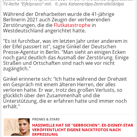
TV-Reihe "Eifelpraxis" mit. ©
Jens Kalaene/dpa-Zentralbild/dpa
Während der Dreharbeiten wurde die 41-jährige
Berlinerin 2021 auch Zeugin der verheerenden
Zerstörungen, die die
Flutkatastrophe
in
Westdeutschland angerichtet hatte.
"Es ist furchtbar, was im letzten Jahr unter anderem in
der Eifel passiert ist", sagte Ginkel der Deutschen
Presse-Agentur in Berlin. "Man sieht an einigen Ecken
noch ganz deutlich das Ausmaß der Zerstörung. Einige
Straßen und Ortschaften sind nach wie vor nicht
zugänglich."
Ginkel erinnerte sich: "Ich hatte während der Drehzeit
ein Gespräch mit einem älteren Herren, der alles
verloren hatte. Er war, trotz des großen Verlusts, so
glücklich über den Zusammenhalt und die
Unterstützung, die er erfahren hatte und immer noch
erhält."
PROMIS & STARS
HASSWELLE HAT SIE "GEBROCHEN": EX-DISNEY-STAR
VERÖFFENTLICHT EIGENE NACKTFOTOS NACH
ERPRESSUNG