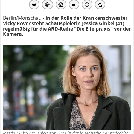
❤️
😂
😱
🔥
😥
👏
Berlin/Monschau -
In der Rolle der Krankenschwester
Vicky Röver steht Schauspielerin Jessica Ginkel (41)
regelmäßig für die ARD-Reihe "Die Eifelpraxis" vor der
Kamera.
Jesscia Ginkel (41) spielt seit 2021 in der in Monschau angesiedelten