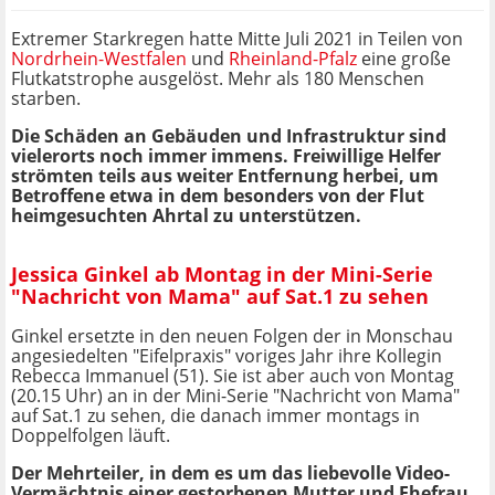
Extremer Starkregen hatte Mitte Juli 2021 in Teilen von
Nordrhein-Westfalen
und
Rheinland-Pfalz
eine große
Flutkatstrophe ausgelöst. Mehr als 180 Menschen
starben.
Die Schäden an Gebäuden und Infrastruktur sind
vielerorts noch immer immens. Freiwillige Helfer
strömten teils aus weiter Entfernung herbei, um
Betroffene etwa in dem besonders von der Flut
heimgesuchten Ahrtal zu unterstützen.
Jessica Ginkel ab Montag in der Mini-Serie
"Nachricht von Mama" auf Sat.1 zu sehen
Ginkel ersetzte in den neuen Folgen der in Monschau
angesiedelten "Eifelpraxis" voriges Jahr ihre Kollegin
Rebecca Immanuel (51). Sie ist aber auch von Montag
(20.15 Uhr) an in der Mini-Serie "Nachricht von Mama"
auf Sat.1 zu sehen, die danach immer montags in
Doppelfolgen läuft.
Der Mehrteiler, in dem es um das liebevolle Video-
Vermächtnis einer gestorbenen Mutter und Ehefrau