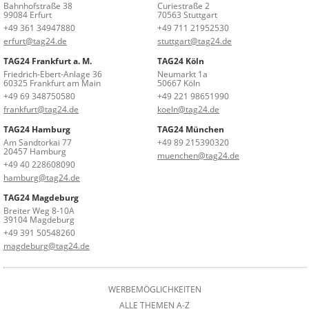
Bahnhofstraße 38
Curiestraße 2
99084 Erfurt
70563 Stuttgart
+49 361 34947880
+49 711 21952530
erfurt@tag24.de
stuttgart@tag24.de
TAG24 Frankfurt a. M.
TAG24 Köln
Friedrich-Ebert-Anlage 36
Neumarkt 1a
60325 Frankfurt am Main
50667 Köln
+49 69 348750580
+49 221 98651990
frankfurt@tag24.de
koeln@tag24.de
TAG24 Hamburg
TAG24 München
Am Sandtorkai 77
+49 89 215390320
20457 Hamburg
muenchen@tag24.de
+49 40 228608090
hamburg@tag24.de
TAG24 Magdeburg
Breiter Weg 8-10A
39104 Magdeburg
+49 391 50548260
magdeburg@tag24.de
WERBEMÖGLICHKEITEN
ALLE THEMEN A-Z