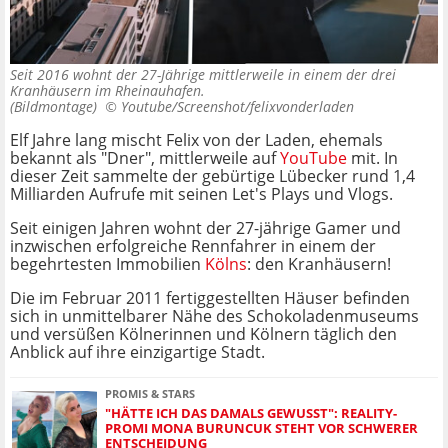
Seit 2016 wohnt der 27-Jährige mittlerweile in einem der drei
Kranhäusern im Rheinauhafen.
(Bildmontage) ©
Youtube/Screenshot/felixvonderladen
Elf Jahre lang mischt Felix von der Laden, ehemals
bekannt als "Dner", mittlerweile auf
YouTube
mit. In
dieser Zeit sammelte der gebürtige Lübecker rund 1,4
Milliarden Aufrufe mit seinen Let's Plays und Vlogs.
Seit einigen Jahren wohnt der 27-jährige Gamer und
inzwischen erfolgreiche Rennfahrer in einem der
begehrtesten Immobilien
Kölns
: den Kranhäusern!
Die im Februar 2011 fertiggestellten Häuser befinden
sich in unmittelbarer Nähe des Schokoladenmuseums
und versüßen Kölnerinnen und Kölnern täglich den
Anblick auf ihre einzigartige Stadt.
PROMIS & STARS
"HÄTTE ICH DAS DAMALS GEWUSST": REALITY-
PROMI MONA BURUNCUK STEHT VOR SCHWERER
ENTSCHEIDUNG