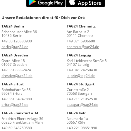
Unsere Redaktionen direkt für Dich vor Ort:
TAG24 Berlin
TAG24 Chemnitz
Schönhauser Allee 36
Am Rathaus 2
10435 Berlin
09111 Chemnitz
+49 30 120880900
+49 371 6906600
berlin@tag24.de
chemnitz@tag24.de
TAG24 Dresden
TAG24 Leipzig
Ostra-Allee 18
Karl-Liebknecht-Straße 8
01067 Dresden
04107 Leipzig
+49 351 888-2424
+49 341 24250430
dresden@tag24.de
leipzig@tag24.de
TAG24 Erfurt
TAG24 Stuttgart
Bahnhofstraße 38
Curiestraße 2
99084 Erfurt
70563 Stuttgart
+49 361 34947880
+49 711 21952530
erfurt@tag24.de
stuttgart@tag24.de
TAG24 Frankfurt a. M.
TAG24 Köln
Friedrich-Ebert-Anlage 36
Neumarkt 1a
60325 Frankfurt am Main
50667 Köln
+49 69 348750580
+49 221 98651990