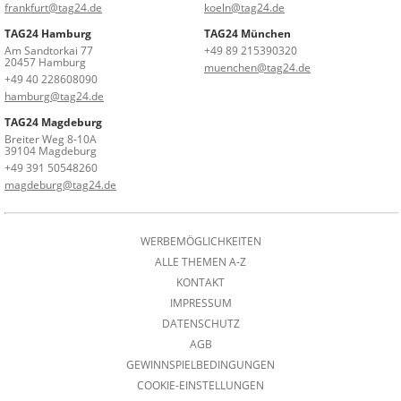
frankfurt@tag24.de
koeln@tag24.de
TAG24 Hamburg
TAG24 München
Am Sandtorkai 77
+49 89 215390320
20457 Hamburg
muenchen@tag24.de
+49 40 228608090
hamburg@tag24.de
TAG24 Magdeburg
Breiter Weg 8-10A
39104 Magdeburg
+49 391 50548260
magdeburg@tag24.de
WERBEMÖGLICHKEITEN
ALLE THEMEN A-Z
KONTAKT
IMPRESSUM
DATENSCHUTZ
AGB
GEWINNSPIELBEDINGUNGEN
COOKIE-EINSTELLUNGEN