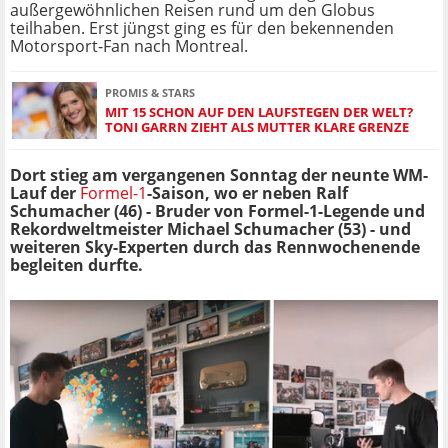
außergewöhnlichen Reisen rund um den Globus
teilhaben. Erst jüngst ging es für den bekennenden
Motorsport-Fan nach Montreal.
PROMIS & STARS
MIT 15 SCHON AUF DEN LAUFSTEGEN DER WELT?
TONI GARRN ZIEHT ALS MUTTER KLARE GRENZE
Dort stieg am vergangenen Sonntag der neunte WM-
Lauf der
Formel-1
-Saison, wo er neben Ralf
Schumacher (46) - Bruder von Formel-1-Legende und
Rekordweltmeister Michael Schumacher (53) - und
weiteren Sky-Experten durch das Rennwochenende
begleiten durfte.