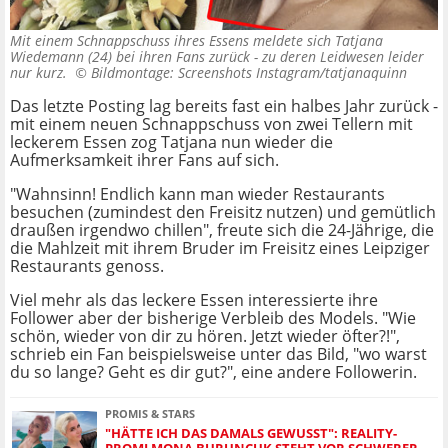
Mit einem Schnappschuss ihres Essens meldete sich Tatjana
Wiedemann (24) bei ihren Fans zurück - zu deren Leidwesen leider
nur kurz. ©
Bildmontage: Screenshots Instagram/tatjanaquinn
Das letzte Posting lag bereits fast ein halbes Jahr zurück -
mit einem neuen Schnappschuss von zwei Tellern mit
leckerem Essen zog Tatjana nun wieder die
Aufmerksamkeit ihrer Fans auf sich.
"Wahnsinn! Endlich kann man wieder Restaurants
besuchen (zumindest den Freisitz nutzen) und gemütlich
draußen irgendwo chillen", freute sich die 24-Jährige, die
die Mahlzeit mit ihrem Bruder im Freisitz eines Leipziger
Restaurants genoss.
Viel mehr als das leckere Essen interessierte ihre
Follower aber der bisherige Verbleib des Models. "Wie
schön, wieder von dir zu hören. Jetzt wieder öfter?!",
schrieb ein Fan beispielsweise unter das Bild, "wo warst
du so lange? Geht es dir gut?", eine andere Followerin.
PROMIS & STARS
"HÄTTE ICH DAS DAMALS GEWUSST": REALITY-