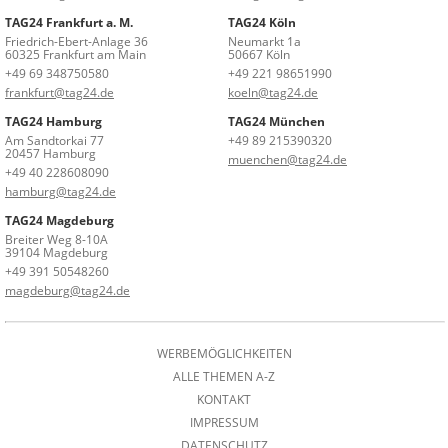
TAG24 Frankfurt a. M.
TAG24 Köln
Friedrich-Ebert-Anlage 36
Neumarkt 1a
60325 Frankfurt am Main
50667 Köln
+49 69 348750580
+49 221 98651990
frankfurt@tag24.de
koeln@tag24.de
TAG24 Hamburg
TAG24 München
Am Sandtorkai 77
+49 89 215390320
20457 Hamburg
muenchen@tag24.de
+49 40 228608090
hamburg@tag24.de
TAG24 Magdeburg
Breiter Weg 8-10A
39104 Magdeburg
+49 391 50548260
magdeburg@tag24.de
WERBEMÖGLICHKEITEN
ALLE THEMEN A-Z
KONTAKT
IMPRESSUM
DATENSCHUTZ