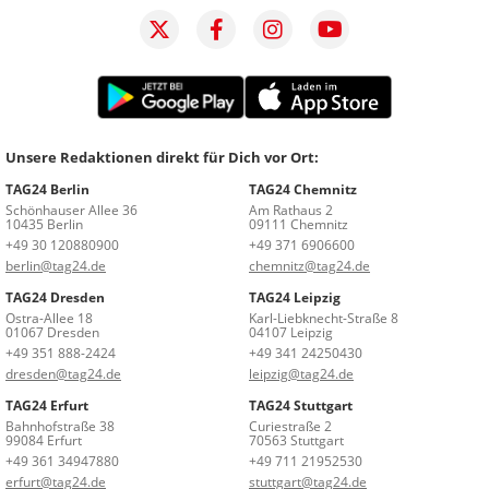
Unsere Redaktionen direkt für Dich vor Ort:
TAG24 Berlin
TAG24 Chemnitz
Schönhauser Allee 36
Am Rathaus 2
10435 Berlin
09111 Chemnitz
+49 30 120880900
+49 371 6906600
berlin@tag24.de
chemnitz@tag24.de
TAG24 Dresden
TAG24 Leipzig
Ostra-Allee 18
Karl-Liebknecht-Straße 8
01067 Dresden
04107 Leipzig
+49 351 888-2424
+49 341 24250430
dresden@tag24.de
leipzig@tag24.de
TAG24 Erfurt
TAG24 Stuttgart
Bahnhofstraße 38
Curiestraße 2
99084 Erfurt
70563 Stuttgart
+49 361 34947880
+49 711 21952530
erfurt@tag24.de
stuttgart@tag24.de