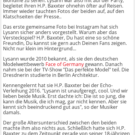
Blondine zu sehen. Lysann war also mit auf der Party,
begleitet ihren H.P. Baxxter ohnehin öfter auf Reisen.
Immer wieder tauchten Fotos der beiden auf, auf den
Klatschseiten der Presse..
Das erste gemeinsame Foto bei Instagram hat sich
Lysann sicher anders vorgestellt. Warum aber das
Versteckspiel? H.P. Baxxter, Du hast eine so schöne
Freundin, Du kannst sie gern auch Deinen Fans zeigen.
Nicht nur klein im Hintergrund...
Lysann wurde 2010 bekannt, als sie den deutschen
Modelwettbewerb
Face of Germany
gewann. Danach
nahm sie bei der TV-Show "Das perfekte Model" teil. Die
Dresdnerin studierte in Berlin Architektur.
Kennengelernt hat sie H.P. Baxxter bei der Echo-
Verleihung 2016. "Lysann ist unaufgeregt, cool. Und wir
lieben beide Musik. Erst dachte ich: Die ist so jung, die
kann die Musik, die ich mag, gar nicht kennen. Aber sie
kennt sich beeindruckend gut aus", so der Musiker
damals.
Der große Altersunterschied zwischen den beiden
machte ihm also nichts aus. Schließlich hatte sich H.P.
Baxxter zu dem Zeitpunkt gerade von seiner 18-jährigen