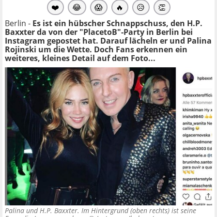
❤️
😂
😱
🔥
😥
👏
Berlin -
Es ist ein hübscher Schnappschuss, den H.P.
Baxxter da von der "PlacetoB"-Party in Berlin bei
Instagram gepostet hat. Darauf lächeln er und Palina
Rojinski um die Wette. Doch Fans erkennen ein
weiteres, kleines Detail auf dem Foto...
Palina und H.P. Baxxter. Im Hintergrund (oben rechts) ist seine