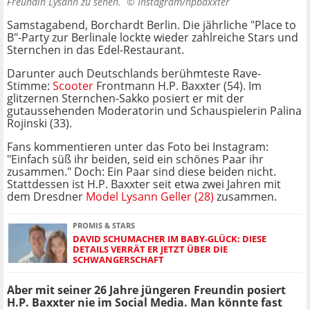
Freundin Lysann zu sehen. ©
Instagram/hpbaxxter
Samstagabend, Borchardt Berlin. Die jährliche "Place to
B"-Party zur Berlinale lockte wieder zahlreiche Stars und
Sternchen in das Edel-Restaurant.
Darunter auch Deutschlands berühmteste Rave-
Stimme:
Scooter
Frontmann H.P. Baxxter (54). Im
glitzernen Sternchen-Sakko posiert er mit der
gutaussehenden Moderatorin und Schauspielerin Palina
Rojinski (33).
Fans kommentieren unter das Foto bei Instagram:
"Einfach süß ihr beiden, seid ein schönes Paar ihr
zusammen." Doch: Ein Paar sind diese beiden nicht.
Stattdessen ist H.P. Baxxter seit etwa zwei Jahren mit
dem Dresdner
Model Lysann Geller (28)
zusammen.
PROMIS & STARS
DAVID SCHUMACHER IM BABY-GLÜCK: DIESE
DETAILS VERRÄT ER JETZT ÜBER DIE
SCHWANGERSCHAFT
Aber mit seiner 26 Jahre jüngeren Freundin posiert
H.P. Baxxter nie im Social Media. Man könnte fast