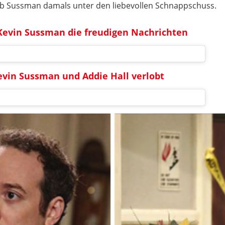
hrieb Sussman damals unter den liebevollen Schnappschuss.
Kevin Sussman die freudigen Nachrichten
Kevin Sussman und Addie Hall verlobt