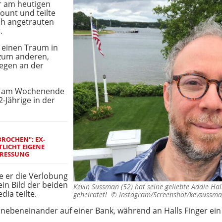
r am heutigen
ount und teilte
sch angetrauten
.
 einen Traum in
 zum anderen,
egen an der
ch am Wochenende
2-Jährige in der
BROCHEN": EX-
TLICHT EIGENE
PRESSUNG
e er die Verlobung
ein Bild der beiden
Kevin Sussman (52) hat seine geliebte Addie Hal
dia teilte.
geheiratet! ©
Instagram/Screenshot/kevsussm
nebeneinander auf einer Bank, während an Halls Finger ein r