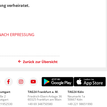
ung verheiratet.
S NACH ERPRESSUNG
Zurück zur Übersicht
uttgart
TAG24 Frankfurt a. M.
TAG24 Köln
aße 2
Friedrich-Ebert-Anlage 36
Neumarkt 1a
ttgart
60325 Frankfurt am Main
50667 Köln
21952530
+49 69 348750580
+49 221 98651990