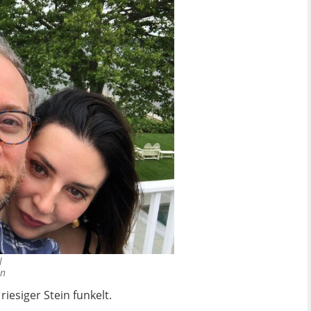
l
an
iesiger Stein funkelt.