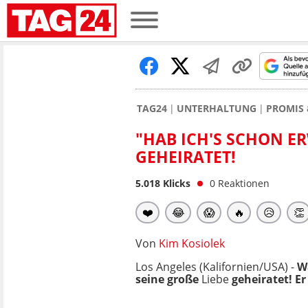
TAG24
UNTERHALTUNG
PROMIS 
"HAB ICH'S SCHON E
GEHEIRATET!
5.018
Klicks
0
Reaktionen
❤️
😂
😱
🔥
😥
👏
Von
Kim Kosiolek
Los Angeles (Kalifornien/USA) -
Wa
seine große
Liebe
geheiratet! Er