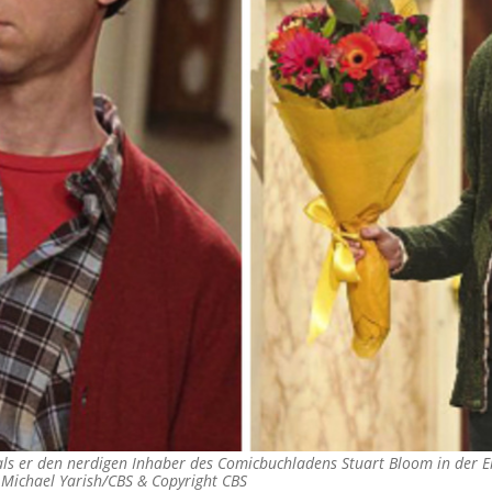
s er den nerdigen Inhaber des Comicbuchladens Stuart Bloom in der Er
 Michael Yarish/CBS & Copyright CBS