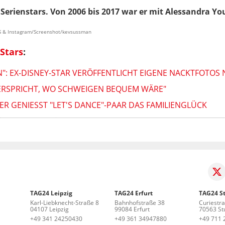
s Serienstars. Von 2006 bis 2017 war er mit Alessandra Yo
CBS & Instagram/Screenshot/kevsussman
Stars
:
N": EX-DISNEY-STAR VERÖFFENTLICHT EIGENE NACKTFOTO
IDERSPRICHT, WO SCHWEIGEN BEQUEM WÄRE"
R GENIESST "LET'S DANCE"-PAAR DAS FAMILIENGLÜCK
TAG24 Leipzig
TAG24 Erfurt
TAG24 St
Karl-Liebknecht-Straße 8
Bahnhofstraße 38
Curiestr
04107 Leipzig
99084 Erfurt
70563 Stu
+49 341 24250430
+49 361 34947880
+49 711 