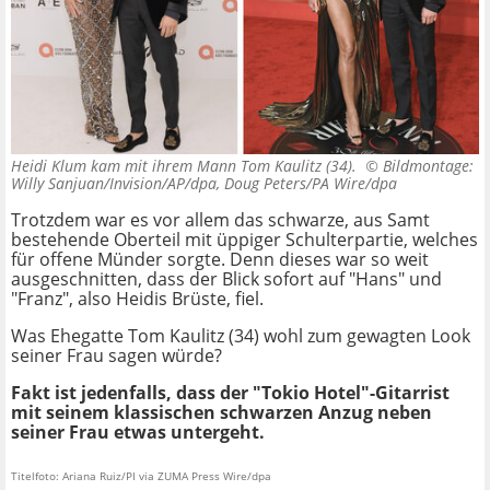
Heidi Klum kam mit ihrem Mann Tom Kaulitz (34). ©
Bildmontage:
Willy Sanjuan/Invision/AP/dpa, Doug Peters/PA Wire/dpa
Trotzdem war es vor allem das schwarze, aus Samt
bestehende Oberteil mit üppiger Schulterpartie, welches
für offene Münder sorgte. Denn dieses war so weit
ausgeschnitten, dass der Blick sofort auf "Hans" und
"Franz", also Heidis Brüste, fiel.
Was Ehegatte Tom Kaulitz (34) wohl zum gewagten Look
seiner Frau sagen würde?
Fakt ist jedenfalls, dass der "Tokio Hotel"-Gitarrist
mit seinem klassischen schwarzen Anzug neben
seiner Frau etwas untergeht.
Titelfoto: Ariana Ruiz/PI via ZUMA Press Wire/dpa