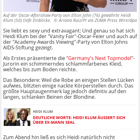
Auf der Oscar-Aftershow-Party von Elton John (76) gewährte Heidi
Klum (50) tiefe Einblicke. ©
Ariana Ruiz/PI via ZUMA Press Wire/dpa
Sie liebt es sexy und extravagant: Und genau so hat sich
Heidi Klum bei der "Vanity Fair"-Oscar-Feier und auch auf
der "Academy Awards Viewing"-Party von Elton Johns
AIDS-Stiftung gezeigt.
Als Erstes präsentierte die "
Germany's Next Topmodel
"-
Jurorin ein schimmerndes schlammfarbenes Kleid,
welches bis zum Boden reichte.
Das Besondere: Weil die Robe an einigen Stellen Lücken
aufwies, blitzten einige nackte Körperstellen durch. Das
größte Hauptaugenmerk lag jedoch definitiv auf den
langen, schlanken Beinen der Blondine.
HEIDI KLUM
DEUTLICHE WORTE: HEIDI KLUM ÄUSSERT SICH Ü
BER EX-MANN SEAL
Zum Abend hin ließ es sich Heidi natürlich nicht