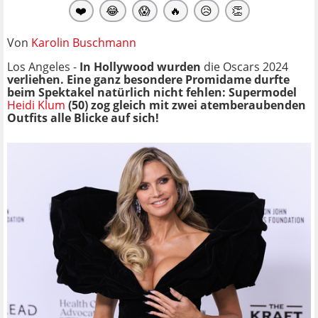
❤️
😂
😱
🔥
😥
👏
Von
Karolin Buschmann
Los Angeles -
In Hollywood wurden
die Oscars 2024
verliehen. Eine ganz besondere Promidame durfte
beim Spektakel natürlich nicht fehlen: Supermodel
Heidi Klum
(50) zog gleich mit zwei atemberaubenden
Outfits alle Blicke auf sich!