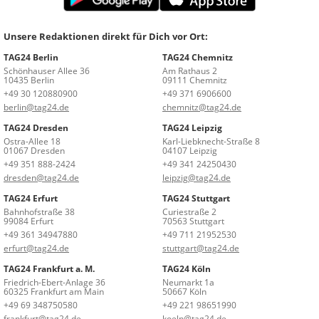
Unsere Redaktionen direkt für Dich vor Ort:
TAG24 Berlin
TAG24 Chemnitz
Schönhauser Allee 36
Am Rathaus 2
10435 Berlin
09111 Chemnitz
+49 30 120880900
+49 371 6906600
berlin@tag24.de
chemnitz@tag24.de
TAG24 Dresden
TAG24 Leipzig
Ostra-Allee 18
Karl-Liebknecht-Straße 8
01067 Dresden
04107 Leipzig
+49 351 888-2424
+49 341 24250430
dresden@tag24.de
leipzig@tag24.de
TAG24 Erfurt
TAG24 Stuttgart
Bahnhofstraße 38
Curiestraße 2
99084 Erfurt
70563 Stuttgart
+49 361 34947880
+49 711 21952530
erfurt@tag24.de
stuttgart@tag24.de
TAG24 Frankfurt a. M.
TAG24 Köln
Friedrich-Ebert-Anlage 36
Neumarkt 1a
60325 Frankfurt am Main
50667 Köln
+49 69 348750580
+49 221 98651990
frankfurt@tag24.de
koeln@tag24.de