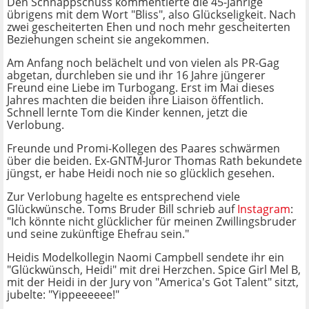
Den Schnappschuss kommentierte die 45-Jährige
übrigens mit dem Wort "Bliss", also Glückseligkeit. Nach
zwei gescheiterten Ehen und noch mehr gescheiterten
Beziehungen scheint sie angekommen.
Am Anfang noch belächelt und von vielen als PR-Gag
abgetan, durchleben sie und ihr 16 Jahre jüngerer
Freund eine Liebe im Turbogang. Erst im Mai dieses
Jahres machten die beiden ihre Liaison öffentlich.
Schnell lernte Tom die Kinder kennen, jetzt die
Verlobung.
Freunde und Promi-Kollegen des Paares schwärmen
über die beiden. Ex-GNTM-Juror Thomas Rath bekundete
jüngst, er habe Heidi noch nie so glücklich gesehen.
Zur Verlobung hagelte es entsprechend viele
Glückwünsche. Toms Bruder Bill schrieb auf
Instagram
:
"Ich könnte nicht glücklicher für meinen Zwillingsbruder
und seine zukünftige Ehefrau sein."
Heidis Modelkollegin Naomi Campbell sendete ihr ein
"Glückwünsch, Heidi" mit drei Herzchen. Spice Girl Mel B,
mit der Heidi in der Jury von "America's Got Talent" sitzt,
jubelte: "Yippeeeeee!"