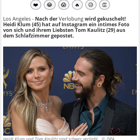
❤️
😂
😱
🔥
😥
👏
Los Angeles -
Nach der
Verlobung
wird gekuschelt!
Heidi Klum (45) hat auf Instagram ein intimes Foto
von sich und ihrem Liebsten Tom Kaulitz (29) aus
dem Schlafzimmer gepostet.
Heidi Klum und Tom Kaulitz sind schwer verliebt. ©
DPA