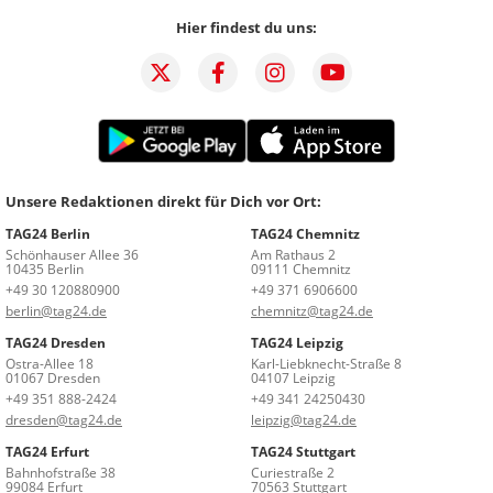
Hier findest du uns:
Unsere Redaktionen direkt für Dich vor Ort:
TAG24 Berlin
TAG24 Chemnitz
Schönhauser Allee 36
Am Rathaus 2
10435 Berlin
09111 Chemnitz
+49 30 120880900
+49 371 6906600
berlin@tag24.de
chemnitz@tag24.de
TAG24 Dresden
TAG24 Leipzig
Ostra-Allee 18
Karl-Liebknecht-Straße 8
01067 Dresden
04107 Leipzig
+49 351 888-2424
+49 341 24250430
dresden@tag24.de
leipzig@tag24.de
TAG24 Erfurt
TAG24 Stuttgart
Bahnhofstraße 38
Curiestraße 2
99084 Erfurt
70563 Stuttgart