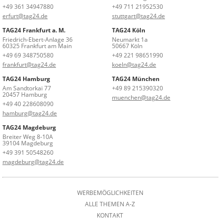
+49 361 34947880
+49 711 21952530
erfurt@tag24.de
stuttgart@tag24.de
TAG24 Frankfurt a. M.
TAG24 Köln
Friedrich-Ebert-Anlage 36
Neumarkt 1a
60325 Frankfurt am Main
50667 Köln
+49 69 348750580
+49 221 98651990
frankfurt@tag24.de
koeln@tag24.de
TAG24 Hamburg
TAG24 München
Am Sandtorkai 77
+49 89 215390320
20457 Hamburg
muenchen@tag24.de
+49 40 228608090
hamburg@tag24.de
TAG24 Magdeburg
Breiter Weg 8-10A
39104 Magdeburg
+49 391 50548260
magdeburg@tag24.de
WERBEMÖGLICHKEITEN
ALLE THEMEN A-Z
KONTAKT