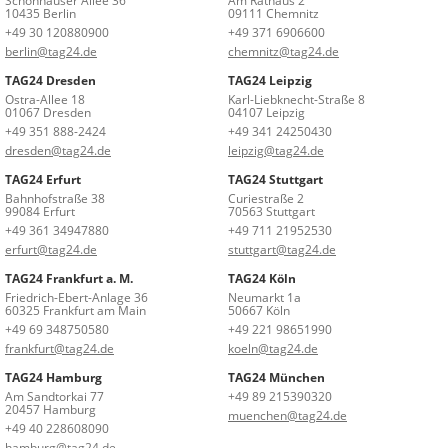
Schönhauser Allee 36
Am Rathaus 2
10435 Berlin
09111 Chemnitz
+49 30 120880900
+49 371 6906600
berlin@tag24.de
chemnitz@tag24.de
TAG24 Dresden
TAG24 Leipzig
Ostra-Allee 18
Karl-Liebknecht-Straße 8
01067 Dresden
04107 Leipzig
+49 351 888-2424
+49 341 24250430
dresden@tag24.de
leipzig@tag24.de
TAG24 Erfurt
TAG24 Stuttgart
Bahnhofstraße 38
Curiestraße 2
99084 Erfurt
70563 Stuttgart
+49 361 34947880
+49 711 21952530
erfurt@tag24.de
stuttgart@tag24.de
TAG24 Frankfurt a. M.
TAG24 Köln
Friedrich-Ebert-Anlage 36
Neumarkt 1a
60325 Frankfurt am Main
50667 Köln
+49 69 348750580
+49 221 98651990
frankfurt@tag24.de
koeln@tag24.de
TAG24 Hamburg
TAG24 München
Am Sandtorkai 77
+49 89 215390320
20457 Hamburg
muenchen@tag24.de
+49 40 228608090
hamburg@tag24.de