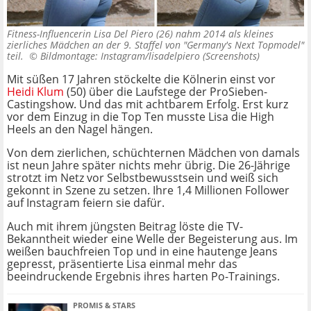
Fitness-Influencerin Lisa Del Piero (26) nahm 2014 als kleines
zierliches Mädchen an der 9. Staffel von "Germany's Next Topmodel"
teil. ©
Bildmontage: Instagram/lisadelpiero (Screenshots)
Mit süßen 17 Jahren stöckelte die Kölnerin einst vor
Heidi Klum
(50) über die Laufstege der ProSieben-
Castingshow. Und das mit achtbarem Erfolg. Erst kurz
vor dem Einzug in die Top Ten musste Lisa die High
Heels an den Nagel hängen.
Von dem zierlichen, schüchternen Mädchen von damals
ist neun Jahre später nichts mehr übrig. Die 26-Jährige
strotzt im Netz vor Selbstbewusstsein und weiß sich
gekonnt in Szene zu setzen. Ihre 1,4 Millionen Follower
auf Instagram feiern sie dafür.
Auch mit ihrem jüngsten Beitrag löste die TV-
Bekanntheit wieder eine Welle der Begeisterung aus. Im
weißen bauchfreien Top und in eine hautenge Jeans
gepresst, präsentierte Lisa einmal mehr das
beeindruckende Ergebnis ihres harten Po-Trainings.
PROMIS & STARS