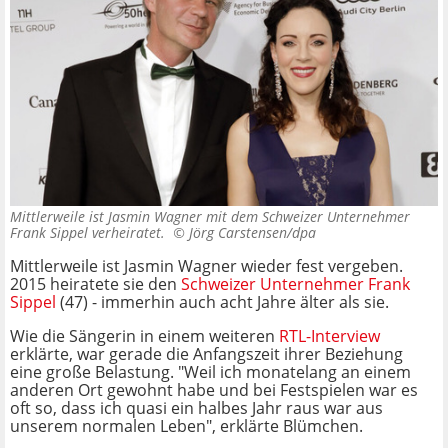
Mittlerweile ist Jasmin Wagner mit dem Schweizer Unternehmer
Frank Sippel verheiratet. ©
Jörg Carstensen/dpa
Mittlerweile ist Jasmin Wagner wieder fest vergeben.
2015 heiratete sie den
Schweizer Unternehmer Frank
Sippel
(47) - immerhin auch acht Jahre älter als sie.
Wie die Sängerin in einem weiteren
RTL-Interview
erklärte, war gerade die Anfangszeit ihrer Beziehung
eine große Belastung. "Weil ich monatelang an einem
anderen Ort gewohnt habe und bei Festspielen war es
oft so, dass ich quasi ein halbes Jahr raus war aus
unserem normalen Leben", erklärte Blümchen.