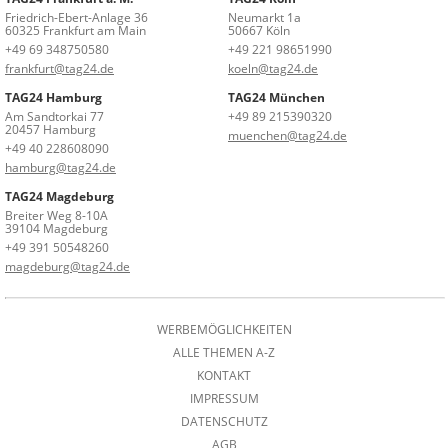
Friedrich-Ebert-Anlage 36
Neumarkt 1a
60325 Frankfurt am Main
50667 Köln
+49 69 348750580
+49 221 98651990
frankfurt@tag24.de
koeln@tag24.de
TAG24 Hamburg
TAG24 München
Am Sandtorkai 77
+49 89 215390320
20457 Hamburg
muenchen@tag24.de
+49 40 228608090
hamburg@tag24.de
TAG24 Magdeburg
Breiter Weg 8-10A
39104 Magdeburg
+49 391 50548260
magdeburg@tag24.de
WERBEMÖGLICHKEITEN
ALLE THEMEN A-Z
KONTAKT
IMPRESSUM
DATENSCHUTZ
AGB