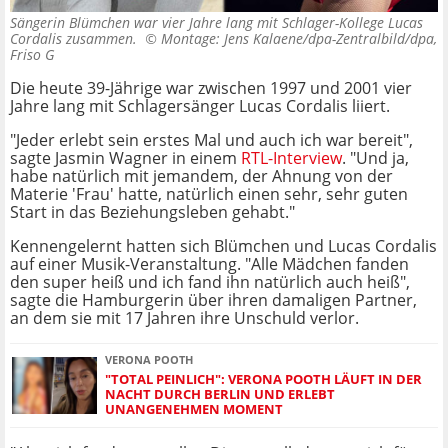
Sängerin Blümchen war vier Jahre lang mit Schlager-Kollege Lucas
Cordalis zusammen. ©
Montage: Jens Kalaene/dpa-Zentralbild/dpa,
Friso G
Die heute 39-Jährige war zwischen 1997 und 2001 vier
Jahre lang mit Schlagersänger Lucas Cordalis liiert.
"Jeder erlebt sein erstes Mal und auch ich war bereit",
sagte Jasmin Wagner in einem
RTL-Interview
. "Und ja,
habe natürlich mit jemandem, der Ahnung von der
Materie 'Frau' hatte, natürlich einen sehr, sehr guten
Start in das Beziehungsleben gehabt."
Kennengelernt hatten sich Blümchen und Lucas Cordalis
auf einer Musik-Veranstaltung. "Alle Mädchen fanden
den super heiß und ich fand ihn natürlich auch heiß",
sagte die Hamburgerin über ihren damaligen Partner,
an dem sie mit 17 Jahren ihre Unschuld verlor.
VERONA POOTH
"TOTAL PEINLICH": VERONA POOTH LÄUFT IN DER
NACHT DURCH BERLIN UND ERLEBT
UNANGENEHMEN MOMENT