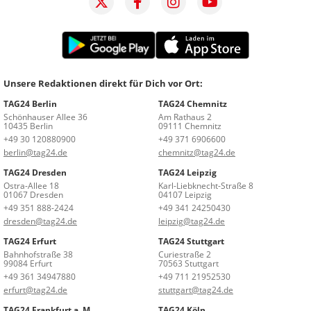
Unsere Redaktionen direkt für Dich vor Ort:
TAG24 Berlin
TAG24 Chemnitz
Schönhauser Allee 36
Am Rathaus 2
10435 Berlin
09111 Chemnitz
+49 30 120880900
+49 371 6906600
berlin@tag24.de
chemnitz@tag24.de
TAG24 Dresden
TAG24 Leipzig
Ostra-Allee 18
Karl-Liebknecht-Straße 8
01067 Dresden
04107 Leipzig
+49 351 888-2424
+49 341 24250430
dresden@tag24.de
leipzig@tag24.de
TAG24 Erfurt
TAG24 Stuttgart
Bahnhofstraße 38
Curiestraße 2
99084 Erfurt
70563 Stuttgart
+49 361 34947880
+49 711 21952530
erfurt@tag24.de
stuttgart@tag24.de
TAG24 Frankfurt a. M.
TAG24 Köln