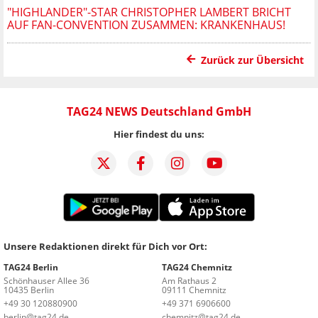
"HIGHLANDER"-STAR CHRISTOPHER LAMBERT BRICHT
AUF FAN-CONVENTION ZUSAMMEN: KRANKENHAUS!
Zurück zur Übersicht
TAG24 NEWS Deutschland GmbH
Hier findest du uns:
Unsere Redaktionen direkt für Dich vor Ort:
TAG24 Berlin
TAG24 Chemnitz
Schönhauser Allee 36
Am Rathaus 2
10435 Berlin
09111 Chemnitz
+49 30 120880900
+49 371 6906600
berlin@tag24.de
chemnitz@tag24.de