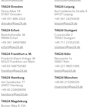
TAG24 Dresden
TAG24 Leipzig
Ostra-Allee 18
Karl-Liebknecht-Straße 8
01067 Dresden
04107 Leipzig
+49 351 888-2424
+49 341 24250430
dresden@tag24.de
leipzig@tag24.de
TAG24 Erfurt
TAG24 Stuttgart
Bahnhofstraße 38
Curiestraße 2
99084 Erfurt
70563 Stuttgart
+49 361 34947880
+49 711 21952530
erfurt@tag24.de
stuttgart@tag24.de
TAG24 Frankfurt a. M.
TAG24 Köln
Friedrich-Ebert-Anlage 36
Neumarkt 1a
60325 Frankfurt am Main
50667 Köln
+49 69 348750580
+49 221 98651990
frankfurt@tag24.de
koeln@tag24.de
TAG24 Hamburg
TAG24 München
Am Sandtorkai 77
+49 89 215390320
20457 Hamburg
muenchen@tag24.de
+49 40 228608090
hamburg@tag24.de
TAG24 Magdeburg
Breiter Weg 8-10A