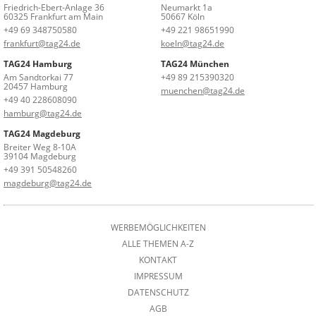
Friedrich-Ebert-Anlage 36
Neumarkt 1a
60325 Frankfurt am Main
50667 Köln
+49 69 348750580
+49 221 98651990
frankfurt@tag24.de
koeln@tag24.de
TAG24 Hamburg
TAG24 München
Am Sandtorkai 77
+49 89 215390320
20457 Hamburg
muenchen@tag24.de
+49 40 228608090
hamburg@tag24.de
TAG24 Magdeburg
Breiter Weg 8-10A
39104 Magdeburg
+49 391 50548260
magdeburg@tag24.de
WERBEMÖGLICHKEITEN
ALLE THEMEN A-Z
KONTAKT
IMPRESSUM
DATENSCHUTZ
AGB