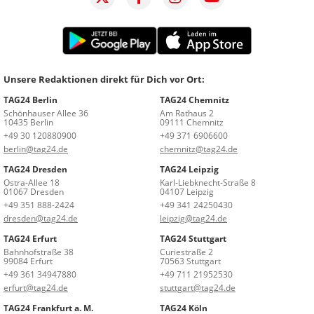
Unsere Redaktionen direkt für Dich vor Ort:
TAG24 Berlin
TAG24 Chemnitz
Schönhauser Allee 36
Am Rathaus 2
10435 Berlin
09111 Chemnitz
+49 30 120880900
+49 371 6906600
berlin@tag24.de
chemnitz@tag24.de
TAG24 Dresden
TAG24 Leipzig
Ostra-Allee 18
Karl-Liebknecht-Straße 8
01067 Dresden
04107 Leipzig
+49 351 888-2424
+49 341 24250430
dresden@tag24.de
leipzig@tag24.de
TAG24 Erfurt
TAG24 Stuttgart
Bahnhofstraße 38
Curiestraße 2
99084 Erfurt
70563 Stuttgart
+49 361 34947880
+49 711 21952530
erfurt@tag24.de
stuttgart@tag24.de
TAG24 Frankfurt a. M.
TAG24 Köln