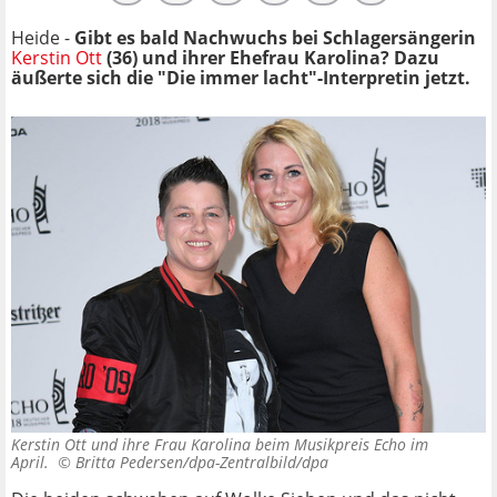
Heide -
Gibt es bald Nachwuchs bei Schlagersängerin
Kerstin Ott
(36) und ihrer Ehefrau Karolina? Dazu
äußerte sich die "Die immer lacht"-Interpretin jetzt.
Kerstin Ott und ihre Frau Karolina beim Musikpreis Echo im
April. ©
Britta Pedersen/dpa-Zentralbild/dpa