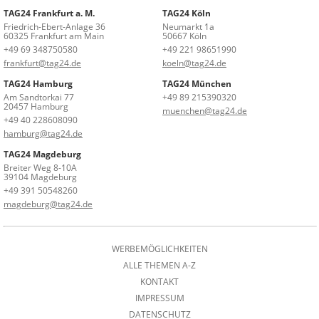
TAG24 Frankfurt a. M.
TAG24 Köln
Friedrich-Ebert-Anlage 36
Neumarkt 1a
60325 Frankfurt am Main
50667 Köln
+49 69 348750580
+49 221 98651990
frankfurt@tag24.de
koeln@tag24.de
TAG24 Hamburg
TAG24 München
Am Sandtorkai 77
+49 89 215390320
20457 Hamburg
muenchen@tag24.de
+49 40 228608090
hamburg@tag24.de
TAG24 Magdeburg
Breiter Weg 8-10A
39104 Magdeburg
+49 391 50548260
magdeburg@tag24.de
WERBEMÖGLICHKEITEN
ALLE THEMEN A-Z
KONTAKT
IMPRESSUM
DATENSCHUTZ