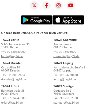
Unsere Redaktionen direkt für Dich vor Ort:
TAG24 Berlin
TAG24 Chemnitz
Schönhauser Allee 36
Am Rathaus 2
10435 Berlin
09111 Chemnitz
+49 30 120880900
+49 371 6906600
berlin@tag24.de
chemnitz@tag24.de
TAG24 Dresden
TAG24 Leipzig
Ostra-Allee 18
Karl-Liebknecht-Straße 8
01067 Dresden
04107 Leipzig
+49 351 888-2424
+49 341 24250430
dresden@tag24.de
leipzig@tag24.de
TAG24 Erfurt
TAG24 Stuttgart
Bahnhofstraße 38
Curiestraße 2
99084 Erfurt
70563 Stuttgart
+49 361 34947880
+49 711 21952530
erfurt@tag24.de
stuttgart@tag24.de