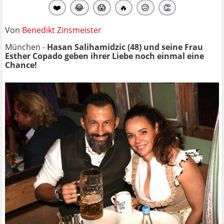
❤️
😂
😱
🔥
😥
👏
Von
Benedikt Zinsmeister
München -
Hasan Salihamidzic (48) und seine Frau
Esther Copado geben ihrer Liebe noch einmal eine
Chance!