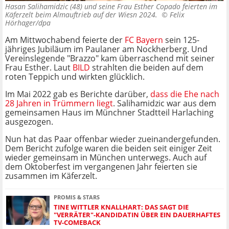
Hasan Salihamidzic (48) und seine Frau Esther Copado feierten im
Käferzelt beim Almauftrieb auf der Wiesn 2024. ©
Felix
Hörhager/dpa
Am Mittwochabend feierte der
FC Bayern
sein 125-
jähriges Jubiläum im Paulaner am Nockherberg. Und
Vereinslegende "Brazzo" kam überraschend mit seiner
Frau Esther. Laut
BILD
strahlten die beiden auf dem
roten Teppich und wirkten glücklich.
Im Mai 2022 gab es Berichte darüber,
dass die Ehe nach
28 Jahren in Trümmern liegt
. Salihamidzic war aus dem
gemeinsamen Haus im Münchner Stadtteil Harlaching
ausgezogen.
Nun hat das Paar offenbar wieder zueinandergefunden.
Dem Bericht zufolge waren die beiden seit einiger Zeit
wieder gemeinsam in München unterwegs. Auch auf
dem Oktoberfest im vergangenen Jahr feierten sie
zusammen im Käferzelt.
PROMIS & STARS
TINE WITTLER KNALLHART: DAS SAGT DIE
"VERRÄTER"-KANDIDATIN ÜBER EIN DAUERHAFTES
TV-COMEBACK