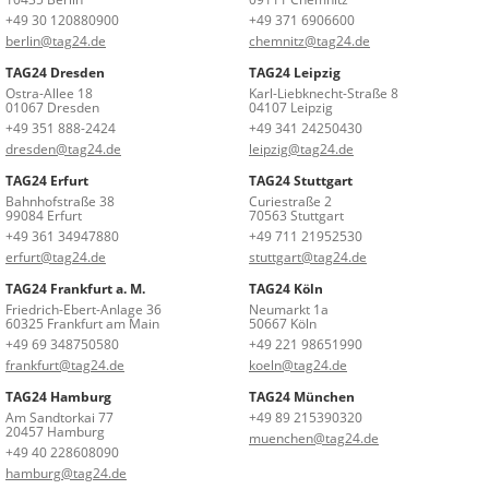
+49 30 120880900
+49 371 6906600
berlin@tag24.de
chemnitz@tag24.de
TAG24 Dresden
TAG24 Leipzig
Ostra-Allee 18
Karl-Liebknecht-Straße 8
01067 Dresden
04107 Leipzig
+49 351 888-2424
+49 341 24250430
dresden@tag24.de
leipzig@tag24.de
TAG24 Erfurt
TAG24 Stuttgart
Bahnhofstraße 38
Curiestraße 2
99084 Erfurt
70563 Stuttgart
+49 361 34947880
+49 711 21952530
erfurt@tag24.de
stuttgart@tag24.de
TAG24 Frankfurt a. M.
TAG24 Köln
Friedrich-Ebert-Anlage 36
Neumarkt 1a
60325 Frankfurt am Main
50667 Köln
+49 69 348750580
+49 221 98651990
frankfurt@tag24.de
koeln@tag24.de
TAG24 Hamburg
TAG24 München
Am Sandtorkai 77
+49 89 215390320
20457 Hamburg
muenchen@tag24.de
+49 40 228608090
hamburg@tag24.de