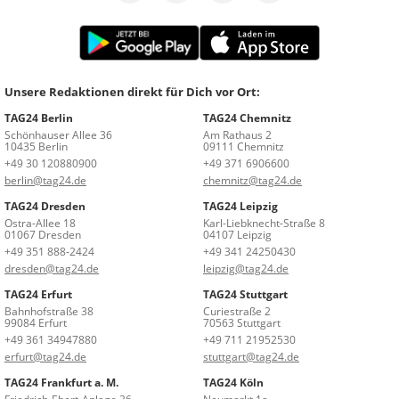
Unsere Redaktionen direkt für Dich vor Ort:
TAG24 Berlin
TAG24 Chemnitz
Schönhauser Allee 36
Am Rathaus 2
10435 Berlin
09111 Chemnitz
+49 30 120880900
+49 371 6906600
berlin@tag24.de
chemnitz@tag24.de
TAG24 Dresden
TAG24 Leipzig
Ostra-Allee 18
Karl-Liebknecht-Straße 8
01067 Dresden
04107 Leipzig
+49 351 888-2424
+49 341 24250430
dresden@tag24.de
leipzig@tag24.de
TAG24 Erfurt
TAG24 Stuttgart
Bahnhofstraße 38
Curiestraße 2
99084 Erfurt
70563 Stuttgart
+49 361 34947880
+49 711 21952530
erfurt@tag24.de
stuttgart@tag24.de
TAG24 Frankfurt a. M.
TAG24 Köln