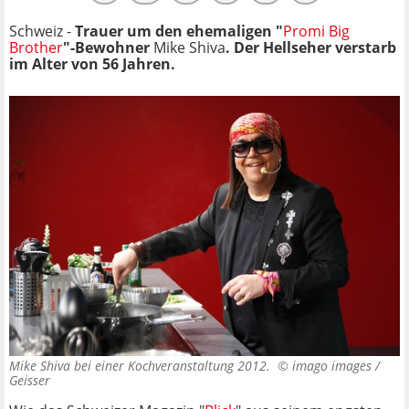
Schweiz -
Trauer um den ehemaligen "
Promi Big
Brother
"-Bewohner
Mike Shiva
. Der Hellseher verstarb
im Alter von 56 Jahren.
Mike Shiva bei einer Kochveranstaltung 2012. ©
imago images /
Geisser