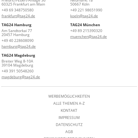
Friedrich-Ebert-Anlage 36
Neumarkt 1a
60325 Frankfurt am Main
50667 Köln
+49 69 348750580
+49 221 98651990
frankfurt@tag24.de
koeln@tag24.de
TAG24 Hamburg
TAG24 München
Am Sandtorkai 77
+49 89 215390320
20457 Hamburg
muenchen@tag24.de
+49 40 228608090
hamburg@tag24.de
TAG24 Magdeburg
Breiter Weg 8-10A
39104 Magdeburg
+49 391 50548260
magdeburg@tag24.de
WERBEMÖGLICHKEITEN
ALLE THEMEN A-Z
KONTAKT
IMPRESSUM
DATENSCHUTZ
AGB