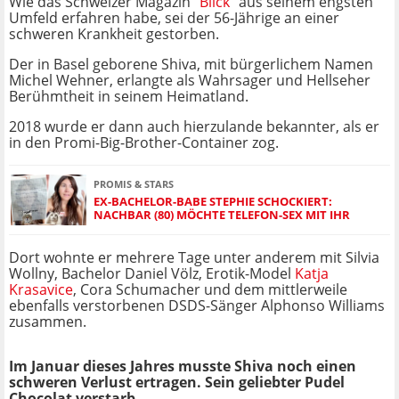
Wie das Schweizer Magazin "
Blick
" aus seinem engsten
Umfeld erfahren habe, sei der 56-Jährige an einer
schweren Krankheit gestorben.
Der in Basel geborene Shiva, mit bürgerlichem Namen
Michel Wehner, erlangte als Wahrsager und Hellseher
Berühmtheit in seinem Heimatland.
2018 wurde er dann auch hierzulande bekannter, als er
in den Promi-Big-Brother-Container zog.
PROMIS & STARS
EX-BACHELOR-BABE STEPHIE SCHOCKIERT:
NACHBAR (80) MÖCHTE TELEFON-SEX MIT IHR
Dort wohnte er mehrere Tage unter anderem mit Silvia
Wollny, Bachelor Daniel Völz, Erotik-Model
Katja
Krasavice
, Cora Schumacher und dem mittlerweile
ebenfalls verstorbenen DSDS-Sänger Alphonso Williams
zusammen.
Im Januar dieses Jahres musste Shiva noch einen
schweren Verlust ertragen. Sein geliebter Pudel
Chocolat verstarb.