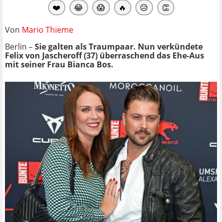
❤️
😂
😱
🔥
😥
👏
Von
Mario Thieme
Berlin –
Sie galten als Traumpaar. Nun verkündete
Felix von Jascheroff (37) überraschend das Ehe-Aus
mit seiner Frau Bianca Bos.