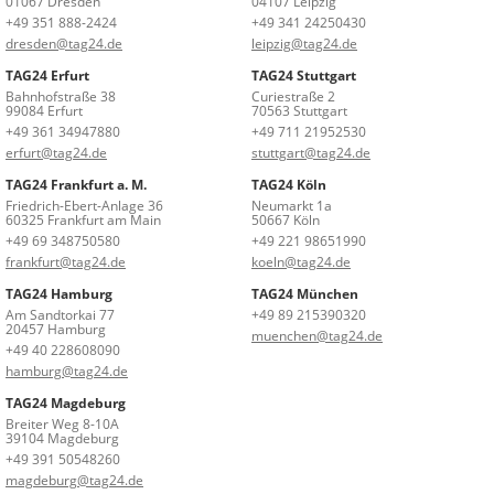
01067 Dresden
04107 Leipzig
+49 351 888-2424
+49 341 24250430
dresden@tag24.de
leipzig@tag24.de
TAG24 Erfurt
TAG24 Stuttgart
Bahnhofstraße 38
Curiestraße 2
99084 Erfurt
70563 Stuttgart
+49 361 34947880
+49 711 21952530
erfurt@tag24.de
stuttgart@tag24.de
TAG24 Frankfurt a. M.
TAG24 Köln
Friedrich-Ebert-Anlage 36
Neumarkt 1a
60325 Frankfurt am Main
50667 Köln
+49 69 348750580
+49 221 98651990
frankfurt@tag24.de
koeln@tag24.de
TAG24 Hamburg
TAG24 München
Am Sandtorkai 77
+49 89 215390320
20457 Hamburg
muenchen@tag24.de
+49 40 228608090
hamburg@tag24.de
TAG24 Magdeburg
Breiter Weg 8-10A
39104 Magdeburg
+49 391 50548260
magdeburg@tag24.de