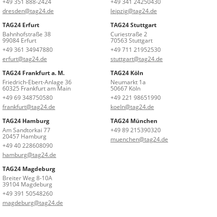
+49 351 888-2424
+49 341 24250430
dresden@tag24.de
leipzig@tag24.de
TAG24 Erfurt
TAG24 Stuttgart
Bahnhofstraße 38
Curiestraße 2
99084 Erfurt
70563 Stuttgart
+49 361 34947880
+49 711 21952530
erfurt@tag24.de
stuttgart@tag24.de
TAG24 Frankfurt a. M.
TAG24 Köln
Friedrich-Ebert-Anlage 36
Neumarkt 1a
60325 Frankfurt am Main
50667 Köln
+49 69 348750580
+49 221 98651990
frankfurt@tag24.de
koeln@tag24.de
TAG24 Hamburg
TAG24 München
Am Sandtorkai 77
+49 89 215390320
20457 Hamburg
muenchen@tag24.de
+49 40 228608090
hamburg@tag24.de
TAG24 Magdeburg
Breiter Weg 8-10A
39104 Magdeburg
+49 391 50548260
magdeburg@tag24.de